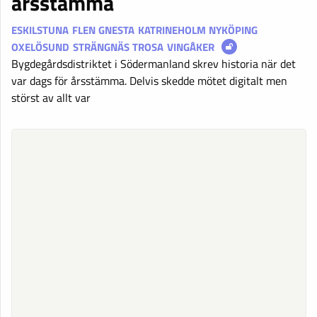
årsstämma
ESKILSTUNA
FLEN
GNESTA
KATRINEHOLM
NYKÖPING
OXELÖSUND
STRÄNGNÄS
TROSA
VINGÅKER
Bygdegårdsdistriktet i Södermanland skrev historia när det
var dags för årsstämma. Delvis skedde mötet digitalt men
störst av allt var