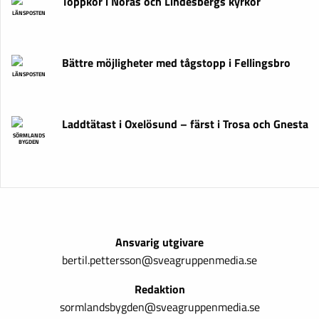
Toppkör i Noras och Lindesbergs kyrkor
LÄNSPOSTEN
Bättre möjligheter med tågstopp i Fellingsbro
LÄNSPOSTEN
Laddtätast i Oxelösund – färst i Trosa och Gnesta
SÖRMLANDS
BYGDEN
Ansvarig utgivare
bertil.pettersson@sveagruppenmedia.se
Redaktion
sormlandsbygden@sveagruppenmedia.se