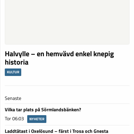
Halvylle – en hemvävd enkel knepig
historia
KULTUR
Senaste
Vilka tar plats på Sörmlandsbänken?
Tor 06:03
NYHETER
Laddtätast i Oxelösund – färst i Trosa och Gnesta