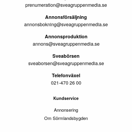
prenumeration@sveagruppenmedia.se
Annonsförsäljning
annonsbokning@sveagruppenmedia.se
Annonsproduktion
annons@sveagruppenmedia.se
Sveabörsen
sveaborsen@sveagruppenmedia.se
Telefonväxel
021-470 26 00
Kundservice
Annonsering
Om Sörmlandsbygden