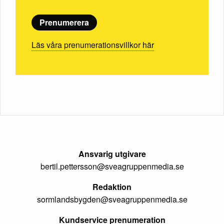
Prenumerera
Läs våra prenumerationsvillkor här
Ansvarig utgivare
bertil.pettersson@sveagruppenmedia.se
Redaktion
sormlandsbygden@sveagruppenmedia.se
Kundservice prenumeration