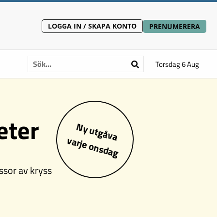
LOGGA IN / SKAPA KONTO
PRENUMERERA
Torsdag 6 Aug
eter
Ny utgåva
varje onsdag
ssor av kryss