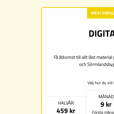
MEST POPU
DIGIT
Få åtkomst till allt låst materi
och Sörmlandsbyg
Välj hur du vill 
MÅNAD
9 kr
HALVÅR
459 kr
Första mån