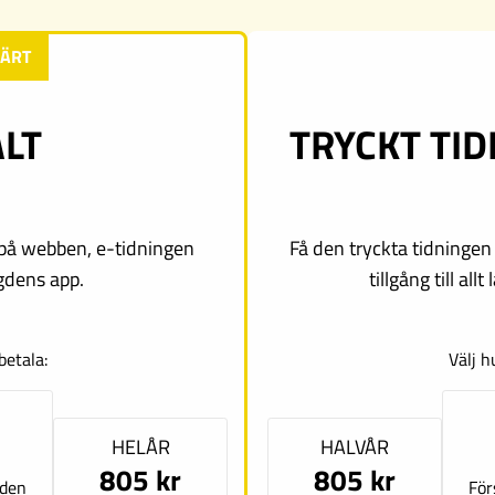
LÄRT
ALT
TRYCKT TID
al på webben, e-tidningen
Få den tryckta tidningen
dens app.
tillgång till al
betala:
Välj h
HELÅR
HALVÅR
805 kr
805 kr
aden
För