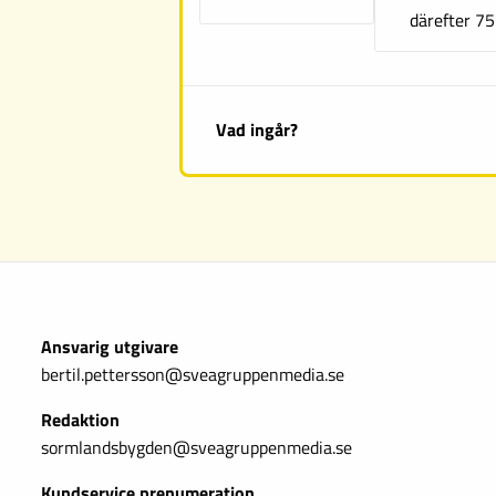
därefter 75
Vad ingår?
Ansvarig utgivare
bertil.pettersson@sveagruppenmedia.se
Redaktion
sormlandsbygden@sveagruppenmedia.se
Kundservice prenumeration