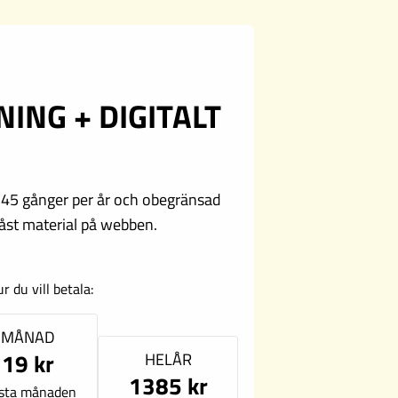
NING + DIGITALT
 45 gånger per år och obegränsad
lt låst material på webben.
ur du vill betala:
MÅNAD
19 kr
HELÅR
1385 kr
sta månaden