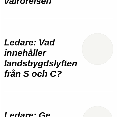
valrörelsen
Ledare: Vad
innehåller
landsbygdslyften
från S och C?
Ledare: Ge