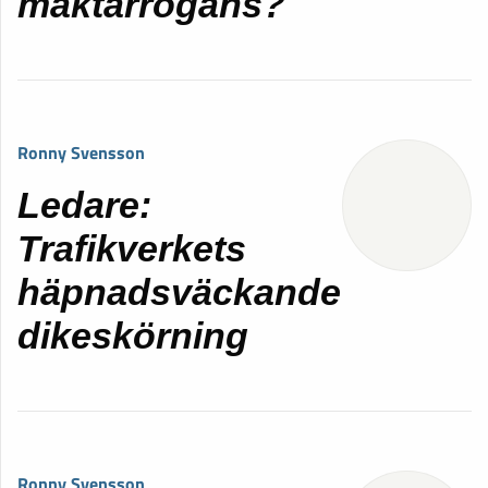
maktarrogans?
Ronny Svensson
Ledare:
Trafikverkets
häpnadsväckande
dikeskörning
Ronny Svensson