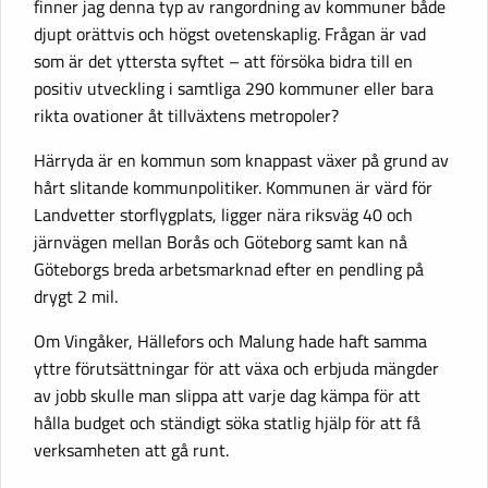
finner jag denna typ av rangordning av kommuner både
djupt orättvis och högst ovetenskaplig. Frågan är vad
som är det yttersta syftet – att försöka bidra till en
positiv utveckling i samtliga 290 kommuner eller bara
rikta ovationer åt tillväxtens metropoler?
Härryda är en kommun som knappast växer på grund av
hårt slitande kommunpolitiker. Kommunen är värd för
Landvetter storflygplats, ligger nära riksväg 40 och
järnvägen mellan Borås och Göteborg samt kan nå
Göteborgs breda arbetsmarknad efter en pendling på
drygt 2 mil.
Om Vingåker, Hällefors och Malung hade haft samma
yttre förutsättningar för att växa och erbjuda mängder
av jobb skulle man slippa att varje dag kämpa för att
hålla budget och ständigt söka statlig hjälp för att få
verksamheten att gå runt.