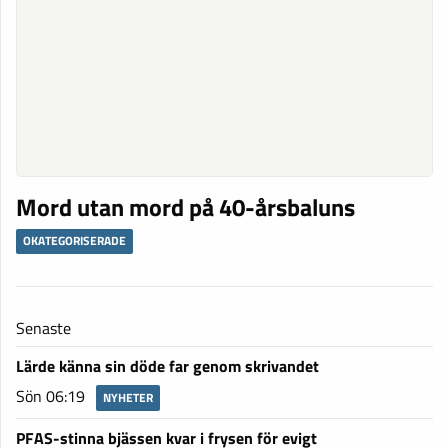
Mord utan mord på 40-årsbaluns
OKATEGORISERADE
Senaste
Lärde känna sin döde far genom skrivandet
Sön 06:19
NYHETER
PFAS-stinna bjässen kvar i frysen för evigt