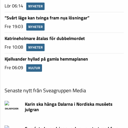
Lör 06:14
NYHETER
”Svårt läge kan tvinga fram nya lösningar”
Fre 19:03
NYHETER
Katrineholmare åtalas för dubbelmordet
Fre 10:08
NYHETER
Kjellvander hyllad på gamla hemmaplanen
Fre 06:09
KULTUR
Senaste nytt från Sveagruppen Media
Karin ska hänga Dalarna i Nordiska muséets
julgran
DALABYGDEN