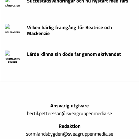
Succéstadsvandringar och nu nystart med fars
LÄNSPOSTEN
Vilken härlig framgång för Beatrice och
Mackenzie
DALABYGDEN
Lärde känna sin döde far genom skrivandet
SÖRMLANDS
BYGDEN
Ansvarig utgivare
bertil.pettersson@sveagruppenmedia.se
Redaktion
sormlandsbygden@sveagruppenmedia.se