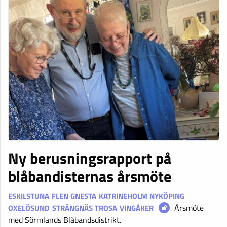
Ny berusningsrapport på
blåbandisternas årsmöte
ESKILSTUNA
FLEN
GNESTA
KATRINEHOLM
NYKÖPING
Årsmöte
OXELÖSUND
STRÄNGNÄS
TROSA
VINGÅKER
med Sörmlands Blåbandsdistrikt.