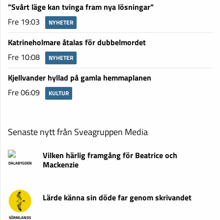
”Svårt läge kan tvinga fram nya lösningar”
Fre 19:03
NYHETER
Katrineholmare åtalas för dubbelmordet
Fre 10:08
NYHETER
Kjellvander hyllad på gamla hemmaplanen
Fre 06:09
KULTUR
Senaste nytt från Sveagruppen Media
Vilken härlig framgång för Beatrice och
Mackenzie
DALABYGDEN
Lärde känna sin döde far genom skrivandet
SÖRMLANDS