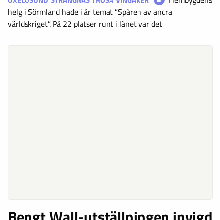
OXELÖSUND
STRÄNGNÄS
TROSA
VINGÅKER
helg i Sörmland hade i år temat ”Spåren av andra
världskriget”. På 22 platser runt i länet var det
Bengt Wall-utställningen invigd