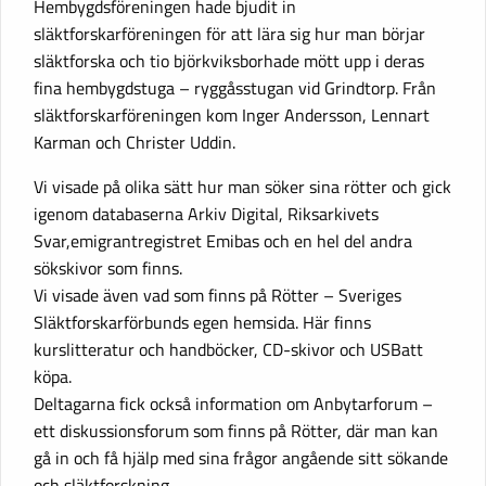
Hembygdsföreningen hade bjudit in
släktforskarföreningen för att lära sig hur man börjar
släktforska och tio björkviksborhade mött upp i deras
fina hembygdstuga – ryggåsstugan vid Grindtorp. Från
släktforskarföreningen kom Inger Andersson, Lennart
Karman och Christer Uddin.
Vi visade på olika sätt hur man söker sina rötter och gick
igenom databaserna Arkiv Digital, Riksarkivets
Svar,emigrantregistret Emibas och en hel del andra
sökskivor som finns.
Vi visade även vad som finns på Rötter – Sveriges
Släktforskarförbunds egen hemsida. Här finns
kurslitteratur och handböcker, CD-skivor och USBatt
köpa.
Deltagarna fick också information om Anbytarforum –
ett diskussionsforum som finns på Rötter, där man kan
gå in och få hjälp med sina frågor angående sitt sökande
och släktforskning.