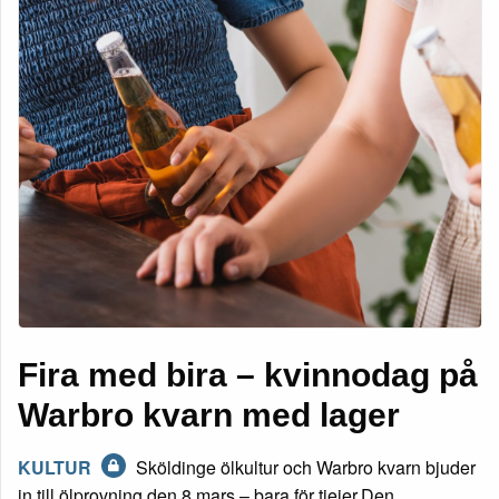
Fira med bira – kvinnodag på
Warbro kvarn med lager
KULTUR
Sköldinge ölkultur och Warbro kvarn bjuder
in till ölprovning den 8 mars – bara för tjejer.Den