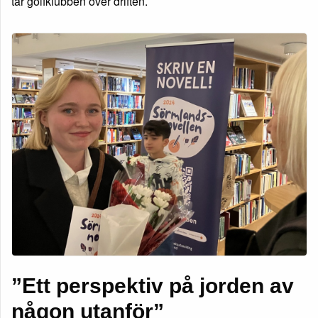
tar golfklubben över driften.
”Ett perspektiv på jorden av
någon utanför”