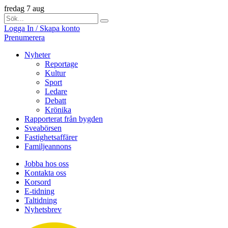
fredag 7 aug
Logga In / Skapa konto
Prenumerera
Nyheter
Reportage
Kultur
Sport
Ledare
Debatt
Krönika
Rapporterat från bygden
Sveabörsen
Fastighetsaffärer
Familjeannons
Jobba hos oss
Kontakta oss
Korsord
E-tidning
Taltidning
Nyhetsbrev