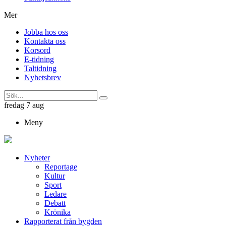
Mer
Jobba hos oss
Kontakta oss
Korsord
E-tidning
Taltidning
Nyhetsbrev
fredag 7 aug
Meny
Nyheter
Reportage
Kultur
Sport
Ledare
Debatt
Krönika
Rapporterat från bygden