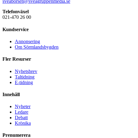
sveaborsen@sveagruppenmedia.se
Telefonväxel
021-470 26 00
Kundservice
Annonsering
Om Sörmlandsbygden
Fler Resurser
Nyhetsbrev
Taltidning
E-tidning
Innehåll
Nyheter
Ledare
Debatt
Krönika
Prenumerera