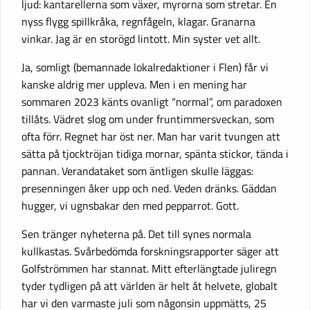
ljud: kantarellerna som växer, myrorna som stretar. En
nyss flygg spillkråka, regnfågeln, klagar. Granarna
vinkar. Jag är en storögd lintott. Min syster vet allt.
Ja, somligt (bemannade lokalredaktioner i Flen) får vi
kanske aldrig mer uppleva. Men i en mening har
sommaren 2023 känts ovanligt “normal”, om paradoxen
tillåts. Vädret slog om under fruntimmersveckan, som
ofta förr. Regnet har öst ner. Man har varit tvungen att
sätta på tjocktröjan tidiga mornar, spänta stickor, tända i
pannan. Verandataket som äntligen skulle läggas:
presenningen åker upp och ned. Veden dränks. Gäddan
hugger, vi ugnsbakar den med pepparrot. Gott.
Sen tränger nyheterna på. Det till synes normala
kullkastas. Svårbedömda forskningsrapporter säger att
Golfströmmen har stannat. Mitt efterlängtade juliregn
tyder tydligen på att världen är helt åt helvete, globalt
har vi den varmaste juli som någonsin uppmätts, 25