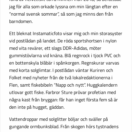
jag för alla som orkade lyssna om min längtan efter en
“normal svensk sommar”, så som jag minns den från
barndomen.
Ett bleknat Instamaticfoto visar mig och min storasyster
vid postlådan på landet. De röda sportshortsen i nylon
med vita revärer, ett slags DDR-Adidas, möter
gummistövlarna vid knäna. Blå regnrock i tjock PVC och
en bottenskyla blåbär i spånkorgen. Regnskurar varvas
med korta solglimtar. I postlådan väntar Kuriren och
Folket med nyheter från de två lokalredaktionerna i
Flen, samt fiskebibeln “Napp och nytt”. Huggkalendern
utlovar gott fiske. Farbror Sture prövar profetian med
några kast från bryggan: får han inget första fem så är
den inte på hugget, gäddan.
Vattendroppar med solglitter böljar och sväller på
gungande ormbunksblad. Från skogen hörs tystnadens