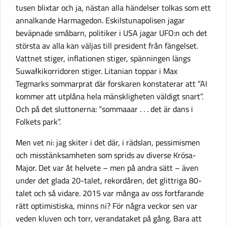
tusen blixtar och ja, nästan alla händelser tolkas som ett
annalkande Harmagedon. Eskilstunapolisen jagar
beväpnade småbarn, politiker i USA jagar UFO:n och det
största av alla kan väljas till president från fängelset.
Vattnet stiger, inflationen stiger, spänningen längs
Suwałkikorridoren stiger. Litanian toppar i Max
Tegmarks sommarprat där forskaren konstaterar att “AI
kommer att utplåna hela mänskligheten väldigt snart”.
Och på det sluttonerna: “sommaaar . . . det är dans i
Folkets park”.
Men vet ni: jag skiter i det där, i rädslan, pessimismen
och misstänksamheten som sprids av diverse Krösa-
Major. Det var åt helvete – men på andra sätt – även
under det glada 20-talet, rekordåren, det glittriga 80-
talet och så vidare. 2015 var många av oss fortfarande
rätt optimistiska, minns ni? För några veckor sen var
veden kluven och torr, verandataket på gång. Bara att