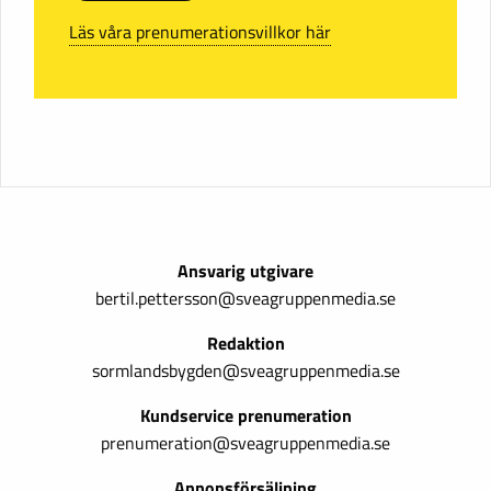
Läs våra prenumerationsvillkor här
Ansvarig utgivare
bertil.pettersson@sveagruppenmedia.se
Redaktion
sormlandsbygden@sveagruppenmedia.se
Kundservice prenumeration
prenumeration@sveagruppenmedia.se
Annonsförsäljning