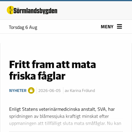
MENY
Torsdag 6 Aug
Fritt fram att mata
friska fåglar
NYHETER
2026-06-05
av Karina Frölund
Enligt Statens veterinärmedicinska anstalt, SVA, har
spridningen av blåmessjuka kraftigt minskat efter
uppmaningen att tillfälligt sluta mata småfåglar. Nu kan