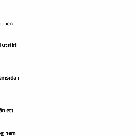
ruppen
 utsikt
hemsidan
ån ett
og hem