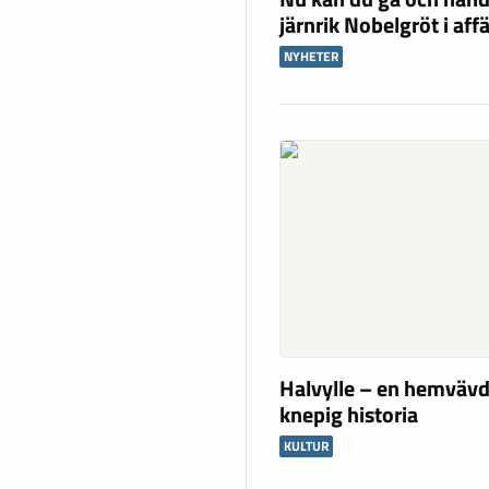
järnrik Nobelgröt i aff
NYHETER
Halvylle – en hemvävd
knepig historia
KULTUR