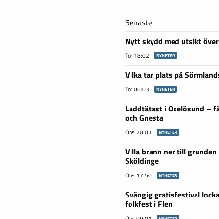
Senaste
Nytt skydd med utsikt över
Tor 18:02
NYHETER
Vilka tar plats på Sörmlan
Tor 06:03
NYHETER
Laddtätast i Oxelösund – fä
och Gnesta
Ons 20:01
NYHETER
Villa brann ner till grunden 
Sköldinge
Ons 17:50
NYHETER
Svängig gratisfestival lockar
folkfest i Flen
Ons 09:01
NYHETER