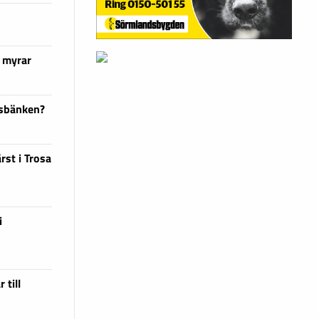
 myrar
dsbänken?
rst i Trosa
i
 till