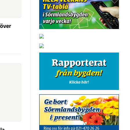
 över
la