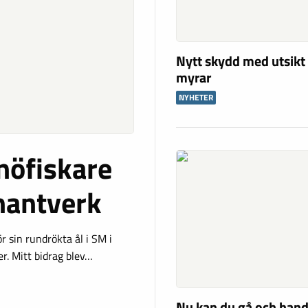
Nytt skydd med utsikt
myrar
NYHETER
inöfiskare
hantverk
r sin rundrökta ål i SM i
er. Mitt bidrag blev…
Nu kan du gå och hand