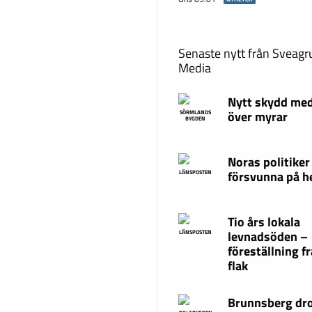
Senaste nytt från Sveag
Media
Nytt skydd med
över myrar
SÖRMLANDS
BYGDEN
Noras politiker
försvunna på 
LÄNSPOSTEN
Tio års lokala
levnadsöden –
LÄNSPOSTEN
föreställning fr
flak
Brunnsberg dr