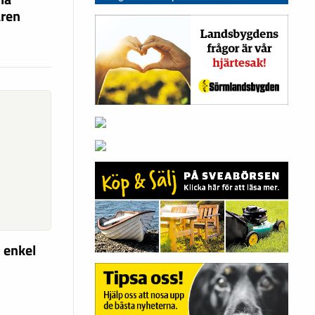
ären
 enkel