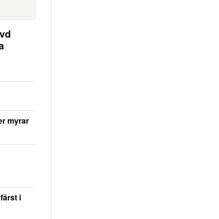
ävd
a
er myrar
ärst i