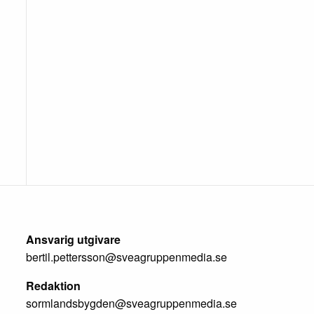
Ansvarig utgivare
bertil.pettersson@sveagruppenmedia.se
Redaktion
sormlandsbygden@sveagruppenmedia.se