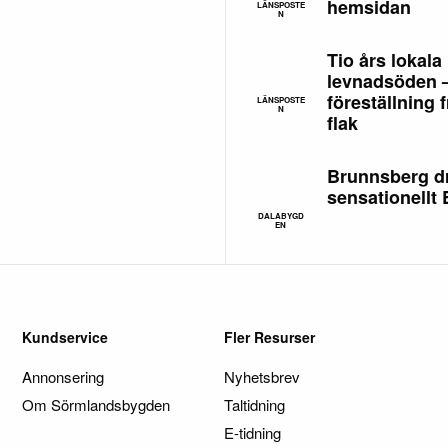
hemsidan
LÄNSPOSTE
N
Tio års lokala
levnadsöden 
föreställning f
LÄNSPOSTE
N
flak
Brunnsberg d
sensationellt
DALABYGD
EN
Kundservice
Fler Resurser
Annonsering
Nyhetsbrev
Om Sörmlandsbygden
Taltidning
E-tidning