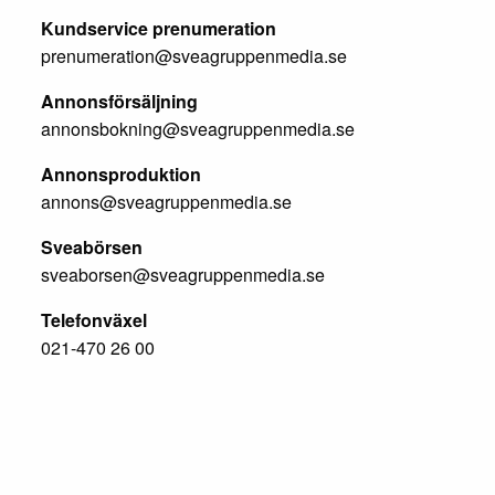
Kundservice prenumeration
prenumeration@sveagruppenmedia.se
Annonsförsäljning
annonsbokning@sveagruppenmedia.se
Annonsproduktion
annons@sveagruppenmedia.se
Sveabörsen
sveaborsen@sveagruppenmedia.se
Telefonväxel
021-470 26 00