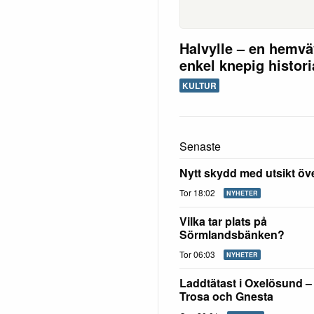
Halvylle – en hemv
enkel knepig histori
KULTUR
Senaste
Nytt skydd med utsikt öv
Tor 18:02
NYHETER
Vilka tar plats på
Sörmlandsbänken?
Tor 06:03
NYHETER
Laddtätast i Oxelösund – f
Trosa och Gnesta