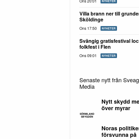
Ons 20:01
NYHETER
Villa brann ner till grunde
Sköldinge
Ons 17:50
NYHETER
Svängig gratisfestival lock
folkfest i Flen
Ons 09:01
NYHETER
Senaste nytt från Svea
Media
Nytt skydd me
över myrar
SÖRMLAND
SBYGDEN
Noras politike
försvunna på