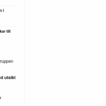
n i
ar till
gruppen
d utsikt
r