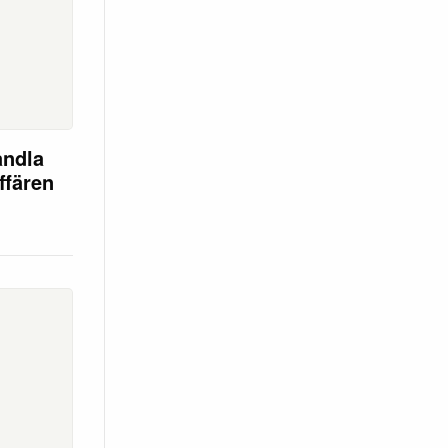
andla
ffären