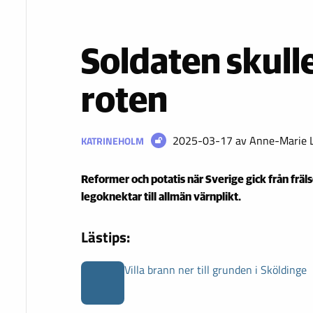
Soldaten skull
roten
2025-03-17
av Anne-Marie L
KATRINEHOLM
Reformer och potatis när Sverige gick från fräl
legoknektar till allmän värnplikt.
Lästips:
Villa brann ner till grunden i Sköldinge