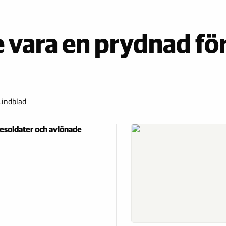
e vara en prydnad fö
indblad
sesoldater och avlönade