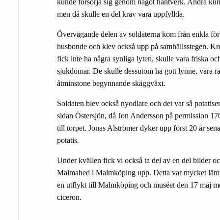
kunde försörja sig genom något hantverk. Andra kund
men då skulle en del krav vara uppfyllda.
Övervägande delen av soldaterna kom från enkla förh
husbonde och klev också upp på samhällsstegen. Kr
fick inte ha några synliga lyten, skulle vara friska 
sjukdomar. De skulle dessutom ha gott lynne, vara r
åtminstone begynnande skäggväxt.
Soldaten blev också nyodlare och det var så potatise
sidan Östersjön, då Jon Andersson på permission 17
till torpet. Jonas Alströmer dyker upp först 20 år s
potatis.
Under kvällen fick vi också ta del av en del bilder oc
Malmahed i Malmköping upp. Detta var mycket lämpl
en utflykt till Malmköping och muséet den 17 maj 
ciceron.