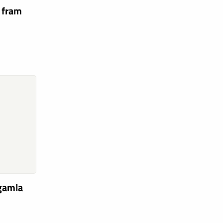
a fram
 gamla