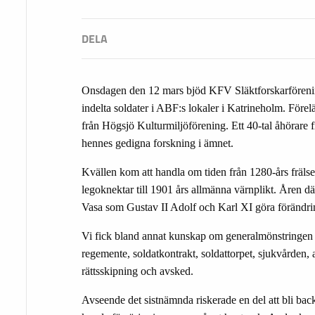
Onsdagen den 12 mars bjöd KFV Släktforskarförening
indelta soldater i ABF:s lokaler i Katrineholm. Före
från Högsjö Kulturmiljöförening. Ett 40-tal åhörare f
hennes gedigna forskning i ämnet.
Kvällen kom att handla om tiden från 1280-års fräls
legoknektar till 1901 års allmänna värnplikt. Åren 
Vasa som Gustav II Adolf och Karl XI göra förändrin
Vi fick bland annat kunskap om generalmönstringen an
regemente, soldatkontrakt, soldattorpet, sjukvården,
rättsskipning och avsked.
Avseende det sistnämnda riskerade en del att bli bac