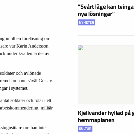
”Svårt läge kan tving
nya lösningar”
NYHETER
 in till en föreläsning om
läsare var Karin Andersson
ick under kvällen ta del av
esoldater och avlönade
däremellan hann såväl Gustav
gar i systemet.
tal soldater och rotar i ett
 arbetskommendering, militär
Kjellvander hyllad på
hemmaplanen
kstugusittare om han inte
KULTUR