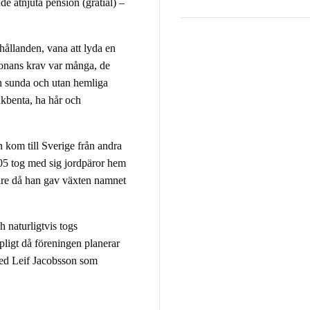
e åtnjuta pension (gratial) –
ållanden, vana att lyda en
onans krav var många, de
och sunda och utan hemliga
akbenta, ha hår och
n kom till Sverige från andra
05 tog med sig jordpäror hem
enare då han gav växten namnet
h naturligtvis togs
igt då föreningen planerar
med Leif Jacobsson som