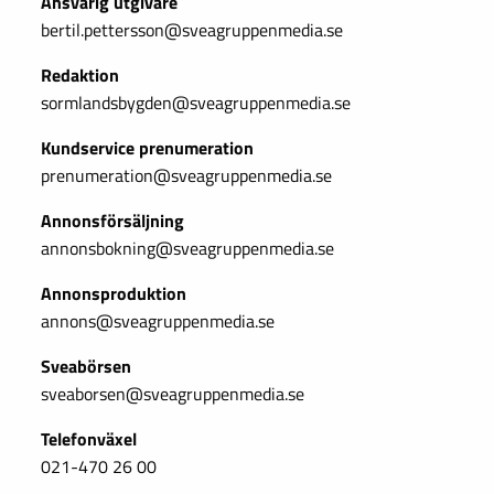
Ansvarig utgivare
bertil.pettersson@sveagruppenmedia.se
Redaktion
sormlandsbygden@sveagruppenmedia.se
Kundservice prenumeration
prenumeration@sveagruppenmedia.se
Annonsförsäljning
annonsbokning@sveagruppenmedia.se
Annonsproduktion
annons@sveagruppenmedia.se
Sveabörsen
sveaborsen@sveagruppenmedia.se
Telefonväxel
021-470 26 00