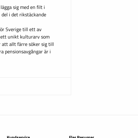
lägga sig med en filt i
 del i det rikstäckande
r Sverige till ett av
 ett unikt kulturarv som
t allt färre söker sig till
ra pensionsavgångar är i
Kundservice
Fler Resurser