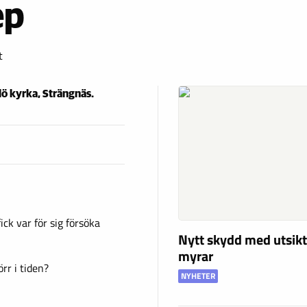
ep
t
lö kyrka, Strängnäs.
ck var för sig försöka
Nytt skydd med utsikt
myrar
rr i tiden?
NYHETER