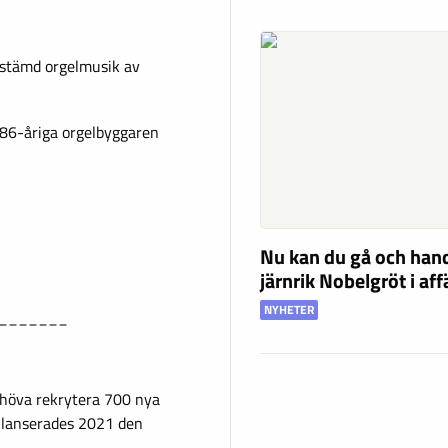
finstämd orgelmusik av
 86-åriga orgelbyggaren
Nu kan du gå och han
järnrik Nobelgröt i af
NYHETER
_______
ehöva rekrytera 700 nya
t lanserades 2021 den