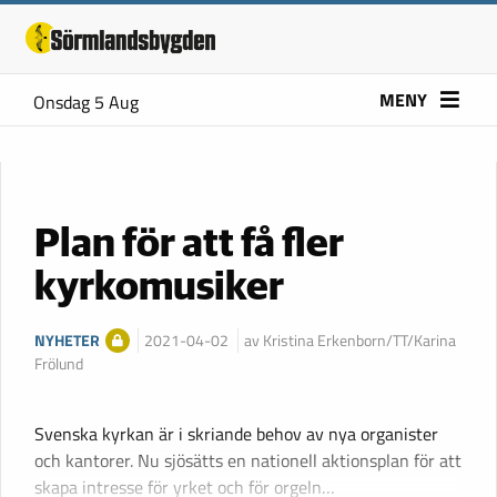
MENY
Onsdag 5 Aug
Plan för att få fler
kyrkomusiker
NYHETER
2021-04-02
av Kristina Erkenborn/TT/Karina
Frölund
Svenska kyrkan är i skriande behov av nya organister
och kantorer. Nu sjösätts en nationell aktionsplan för att
skapa intresse för yrket och för orgeln…