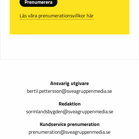
Prenumerera
Läs våra prenumerationsvillkor här
Ansvarig utgivare
bertil.pettersson@sveagruppenmedia.se
Redaktion
sormlandsbygden@sveagruppenmedia.se
Kundservice prenumeration
prenumeration@sveagruppenmedia.se