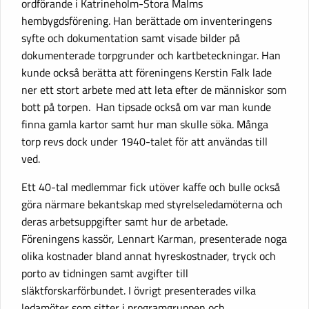
ordförande i Katrineholm-Stora Malms
hembygdsförening. Han berättade om inventeringens
syfte och dokumentation samt visade bilder på
dokumenterade torpgrunder och kartbeteckningar. Han
kunde också berätta att föreningens Kerstin Falk lade
ner ett stort arbete med att leta efter de människor som
bott på torpen. Han tipsade också om var man kunde
finna gamla kartor samt hur man skulle söka. Många
torp revs dock under 1940-talet för att användas till
ved.
Ett 40-tal medlemmar fick utöver kaffe och bulle också
göra närmare bekantskap med styrelseledamöterna och
deras arbetsuppgifter samt hur de arbetade.
Föreningens kassör, Lennart Karman, presenterade noga
olika kostnader bland annat hyreskostnader, tryck och
porto av tidningen samt avgifter till
släktforskarförbundet. I övrigt presenterades vilka
ledamöter som sitter i programgruppen och