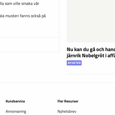
lla som ville smaka vår
kala musteri fanns också på
Nu kan du gå och han
järnrik Nobelgröt i af
NYHETER
Kundservice
Fler Resurser
Annonsering
Nyhetsbrev