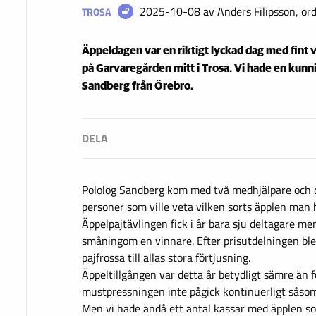
2025-10-08
av Anders Filipsson, or
TROSA
Äppeldagen var en riktigt lyckad dag med fint
på Garvaregården mitt i Trosa. Vi hade en kunn
Sandberg från Örebro.
Pololog Sandberg kom med två medhjälpare och d
personer som ville veta vilken sorts äpplen man
Äppelpajtävlingen fick i år bara sju deltagare me
småningom en vinnare. Efter prisutdelningen bl
pajfrossa till allas stora förtjusning.
Äppeltillgången var detta år betydligt sämre än f
mustpressningen inte pågick kontinuerligt såsom 
Men vi hade ändå ett antal kassar med äpplen s