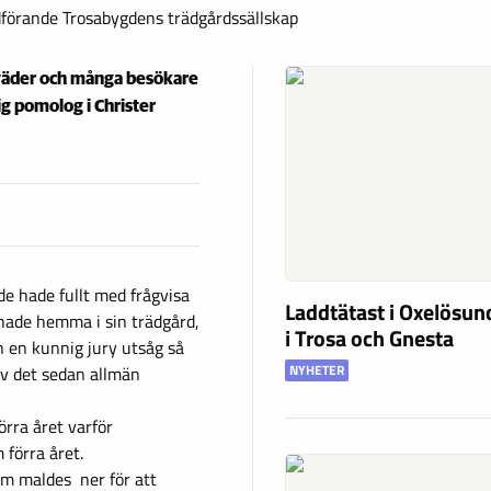
dförande Trosabygdens trädgårdssällskap
 väder och många besökare
ig pomolog i Christer
e hade fullt med frågvisa
Laddtätast i Oxelösund
 hade hemma i sin trädgård,
i Trosa och Gnesta
n en kunnig jury utsåg så
NYHETER
ev det sedan allmän
örra året varför
förra året.
om maldes ner för att