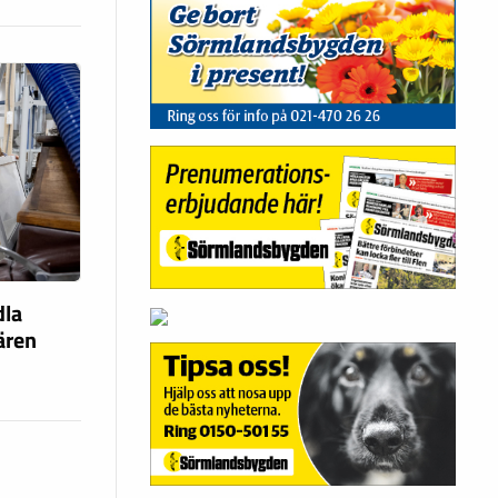
dla
fären