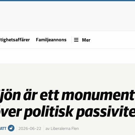
tighetsaffärer
Familjeannons
Mer
jön är ett monument
ver politisk passivit
ATT
2026-06-22
av Liberalerna Flen