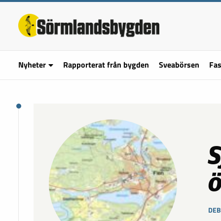
Nyheter
Rapporterat från bygden
Sveabörsen
Fas
S
ö
DEB