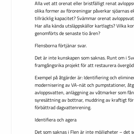
Alla vet att orenat eller bristfälligt renat avlop
olika former av föroreningar påverkar sjöarnas e
tillräcklig kapacitet? Svämmar orenat avloppsvat
Har alla kända utsläppskällor kartlagts? Vilka ko
genomförts de senaste tio åren?
Flensborna förtjänar svar.
Det är inte kunskapen som saknas. Runt om i Sv
framgångsrika projekt för att restaurera övergöd
Exempel på åtgärder är: Identifiering och eliminer
modernisering av VA-nät och pumpstationer, åt
avloppsvatten, anläggning av våtmarker som få
syresättning av bottnar, muddring av kraftigt f
förbättrad dagvattenrening.
Identifiera och agera
Det som saknas i Flen är inte möjligheter – det s