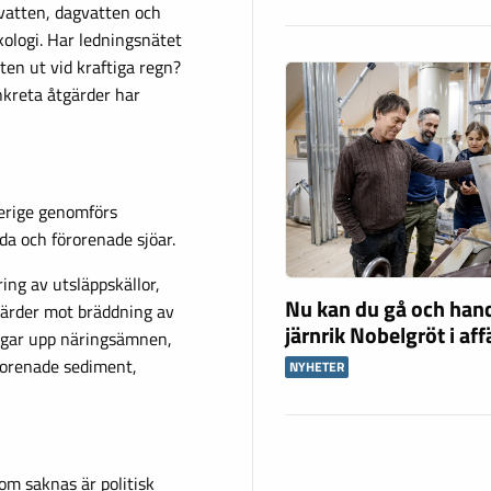
psvatten, dagvatten och
kologi. Har ledningsnätet
ten ut vid kraftiga regn?
nkreta åtgärder har
erige genomförs
da och förorenade sjöar.
ing av utsläppskällor,
Nu kan du gå och han
gärder mot bräddning av
järnrik Nobelgröt i af
ngar upp näringsämnen,
örorenade sediment,
NYHETER
om saknas är politisk