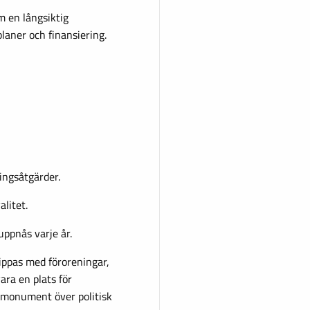
m en långsiktig
laner och finansiering.
ingsåtgärder.
litet.
uppnås varje år.
nippas med föroreningar,
ara en plats för
t monument över politisk