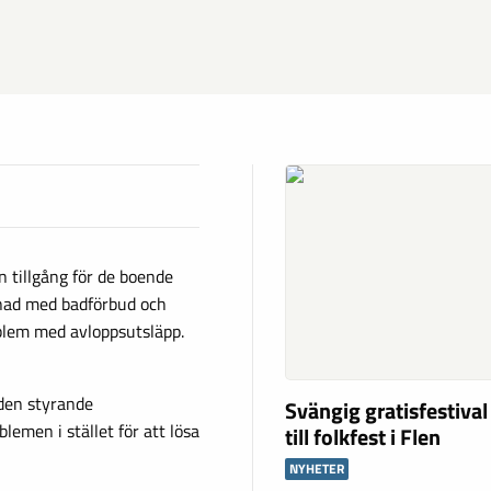
n tillgång för de boende
renad med badförbud och
blem med avloppsutsläpp.
 den styrande
Svängig gratisfestival
lemen i stället för att lösa
till folkfest i Flen
NYHETER