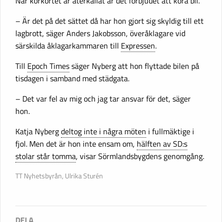
När körkortet är återkallat är det förbjudet att köra bil.
– Är det på det sättet då har hon gjort sig skyldig till ett
lagbrott, säger Anders Jakobsson, överåklagare vid
särskilda åklagarkammaren till
Expressen
.
Till
Epoch Times
säger Nyberg att hon flyttade bilen på
tisdagen i samband med städgata.
– Det var fel av mig och jag tar ansvar för det, säger
hon.
Katja Nyberg
deltog inte i några möten
i fullmäktige i
fjol. Men det är hon inte ensam om,
hälften av SD:s
stolar står tomma
, visar Sörmlandsbygdens genomgång.
TT Nyhetsbyrån, Ulrika Sturén