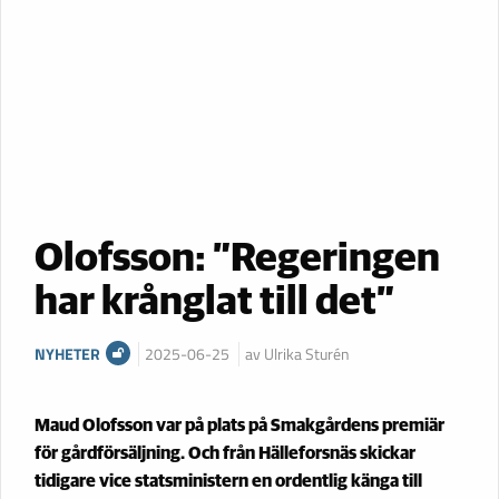
Olofsson: ”Regeringen
har krånglat till det”
NYHETER
2025-06-25
av Ulrika Sturén
Maud Olofsson var på plats på Smakgårdens premiär
för gårdförsäljning. Och från Hälleforsnäs skickar
tidigare vice statsministern en ordentlig känga till