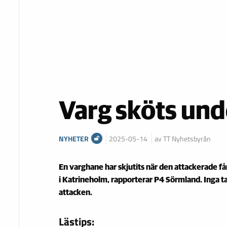
Varg sköts und
NYHETER
2025-05-14
av TT Nyhetsbyrån
En varghane har skjutits när den attackerade få
i Katrineholm, rapporterar P4 Sörmland. Inga t
attacken.
Lästips: