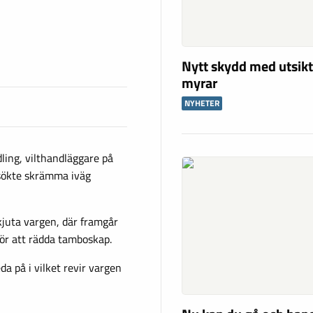
Nytt skydd med utsikt
myrar
NYHETER
ling, vilthandläggare på
örsökte skrämma iväg
kjuta vargen, där framgår
 för att rädda tamboskap.
a på i vilket revir vargen