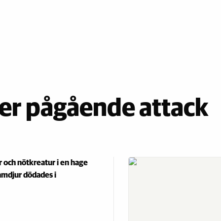
er pågående attack
r och nötkreatur i en hage
amdjur dödades i