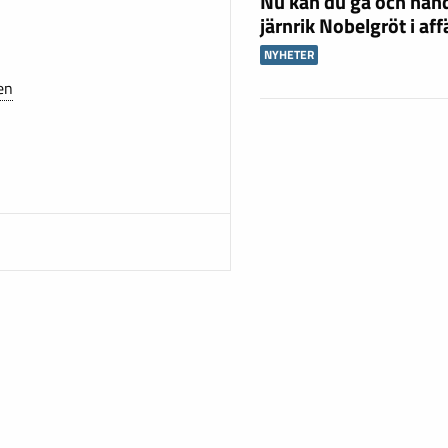
Nu kan du gå och han
järnrik Nobelgröt i af
NYHETER
en