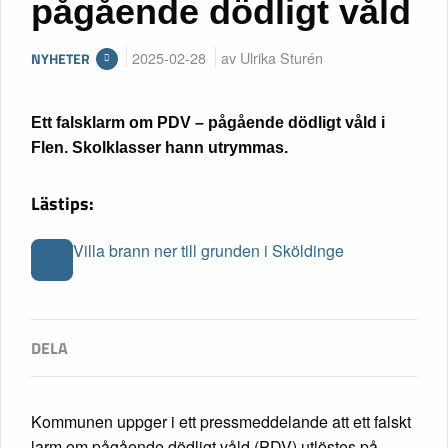
pågående dödligt våld
2025-02-28
av Ulrika Sturén
NYHETER
Ett falsklarm om PDV – pågående dödligt våld i
Flen. Skolklasser hann utrymmas.
Lästips:
Villa brann ner till grunden i Sköldinge
Kommunen uppger i ett pressmeddelande att ett falskt
larm om pågående dödligt våld (PDV) utlöstes på