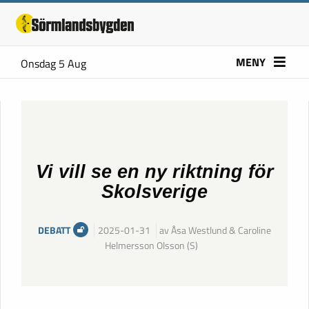
MENY
Onsdag 5 Aug
Vi vill se en ny riktning för
Skolsverige
DEBATT
2025-01-31
av Åsa Westlund & Caroline
Helmersson Olsson (S)