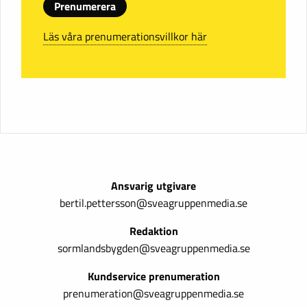
Prenumerera
Läs våra prenumerationsvillkor här
Ansvarig utgivare
bertil.pettersson@sveagruppenmedia.se
Redaktion
sormlandsbygden@sveagruppenmedia.se
Kundservice prenumeration
prenumeration@sveagruppenmedia.se