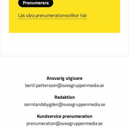
Prenumerera
Läs våra prenumerationsvillkor här
Ansvarig utgivare
bertil.pettersson@sveagruppenmedia.se
Redaktion
sormlandsbygden@sveagruppenmedia.se
Kundservice prenumeration
prenumeration@sveagruppenmedia.se