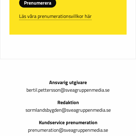
Prenumerera
Läs våra prenumerationsvillkor här
Ansvarig utgivare
bertil.pettersson@sveagruppenmedia.se
Redaktion
sormlandsbygden@sveagruppenmedia.se
Kundservice prenumeration
prenumeration@sveagruppenmedia.se