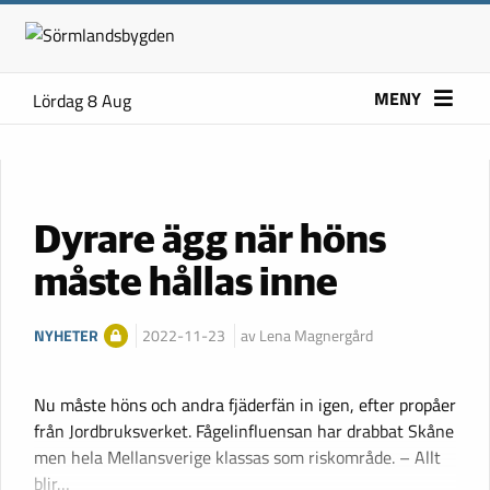
MENY
Lördag 8 Aug
Dyrare ägg när höns
måste hållas inne
NYHETER
2022-11-23
av Lena Magnergård
Nu måste höns och andra fjäderfän in igen, efter propåer
från Jordbruksverket. Fågelinfluensan har drabbat Skåne
men hela Mellansverige klassas som riskområde. – Allt
blir…