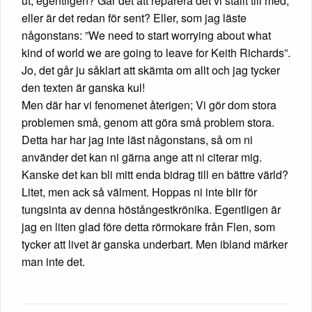
ut, egentligen? Går det att reparera det vi ställt till med,
eller är det redan för sent? Eller, som jag läste
någonstans: ”We need to start worrying about what
kind of world we are going to leave for Keith Richards”.
Jo, det går ju såklart att skämta om allt och jag tycker
den texten är ganska kul!
Men där har vi fenomenet återigen; Vi gör dom stora
problemen små, genom att göra små problem stora.
Detta har har jag inte läst någonstans, så om ni
använder det kan ni gärna ange att ni citerar mig.
Kanske det kan bli mitt enda bidrag till en bättre värld?
Litet, men ack så välment. Hoppas ni inte blir för
tungsinta av denna höstångestkrönika. Egentligen är
jag en liten glad före detta rörmokare från Flen, som
tycker att livet är ganska underbart. Men ibland märker
man inte det.