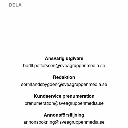
Ansvarig utgivare
bertil.pettersson@sveagruppenmedia.se
Redaktion
sormlandsbygden@sveagruppenmedia.se
Kundservice prenumeration
prenumeration@sveagruppenmedia.se
Annonsförsäljning
annonsbokning@sveagruppenmedia.se