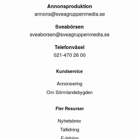
Annonsproduktion
annons@sveagruppenmedia.se
Sveabörsen
sveaborsen@sveagruppenmedia.se
Telefonväxel
021-470 26 00
Kundservice
Annonsering
Om Sörmlandsbygden
Fler Resurser
Nyhetsbrev
Taltidning
E-tidning