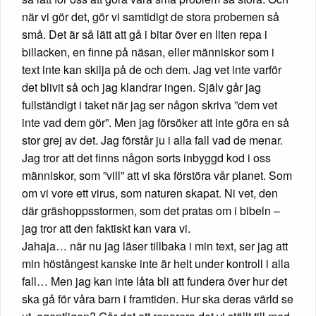
när vi gör det, gör vi samtidigt de stora probemen så
små. Det är så lätt att gå i bitar över en liten repa i
billacken, en finne på näsan, eller människor som i
text inte kan skilja på de och dem. Jag vet inte varför
det blivit så och jag klandrar ingen. Själv går jag
fullständigt i taket när jag ser någon skriva ”dem vet
inte vad dem gör”. Men jag försöker att inte göra en så
stor grej av det. Jag förstår ju i alla fall vad de menar.
Jag tror att det finns någon sorts inbyggd kod i oss
människor, som ”vill” att vi ska förstöra vår planet. Som
om vi vore ett virus, som naturen skapat. Ni vet, den
där gräshoppsstormen, som det pratas om i bibeln –
jag tror att den faktiskt kan vara vi.
Jahaja… när nu jag läser tillbaka i min text, ser jag att
min höstångest kanske inte är helt under kontroll i alla
fall… Men jag kan inte låta bli att fundera över hur det
ska gå för våra barn i framtiden. Hur ska deras värld se