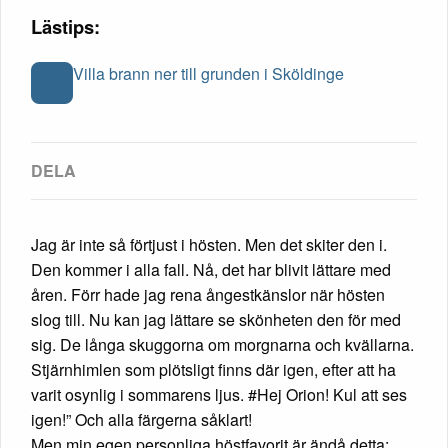
Lästips:
Villa brann ner till grunden i Sköldinge
Jag är inte så förtjust i hösten. Men det skiter den i.
Den kommer i alla fall. Nå, det har blivit lättare med
åren. Förr hade jag rena ångestkänslor när hösten
slog till. Nu kan jag lättare se skönheten den för med
sig. De långa skuggorna om morgnarna och kvällarna.
Stjärnhimlen som plötsligt finns där igen, efter att ha
varit osynlig i sommarens ljus. #Hej Orion! Kul att ses
igen!” Och alla färgerna såklart!
Men min egen personliga höstfavorit är ändå detta: