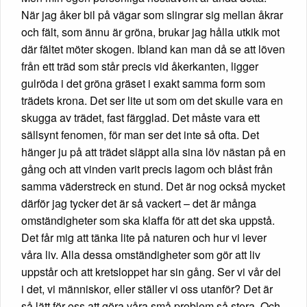
När jag åker bil på vägar som slingrar sig mellan åkrar
och fält, som ännu är gröna, brukar jag hålla utkik mot
där fältet möter skogen. Ibland kan man då se att löven
från ett träd som står precis vid åkerkanten, ligger
gulröda i det gröna gräset i exakt samma form som
trädets krona. Det ser lite ut som om det skulle vara en
skugga av trädet, fast färgglad. Det måste vara ett
sällsynt fenomen, för man ser det inte så ofta. Det
hänger ju på att trädet släppt alla sina löv nästan på en
gång och att vinden varit precis lagom och blåst från
samma väderstreck en stund. Det är nog också mycket
därför jag tycker det är så vackert – det är många
omständigheter som ska klaffa för att det ska uppstå.
Det får mig att tänka lite på naturen och hur vi lever
våra liv. Alla dessa omständigheter som gör att liv
uppstår och att kretsloppet har sin gång. Ser vi vår del
i det, vi människor, eller ställer vi oss utanför? Det är
så lätt för oss att göra våra små problem så stora. Och