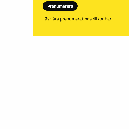
Prenumerera
Läs våra prenumerationsvillkor här