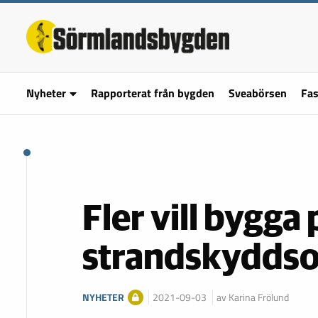
Nyheter
Rapporterat från bygden
Sveabörsen
Fas
Fler vill bygga 
strandskydds
NYHETER
2021-09-03
av Karina Frölund