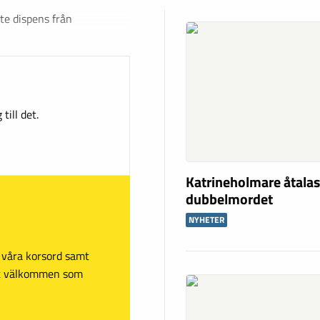
te dispens från
till det.
Katrineholmare åtalas
dubbelmordet
NYHETER
sa våra korsord samt
mt välkommen som