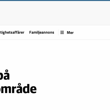
tighetsaffärer
Familjeannons
Mer
på
område