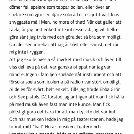
dömer fel, spelare som tappar bollen, eller över en
spelare som gjort en djärv soloräd och skjutit världens
snyggaste mål! Men, no more of that! När det gäller att
tävla, är jag helt enkelt inte intresserad. Jag vill hellre
göra sånt jag trvis med och göra det så bra som möjligt.
Om det sen innebär att jag är bäst eller sämst, det rör
mig inte i ryggen.
Att jag skulle pyssla så mycket med musik och även till
viss del leva på det, var ganska otippat när jag var
mindre. Ingen i familjen spelade nåt instrument och att
försöka spela som idolerna på radion var stört omöjligt.
Alldeles för svårt, helt enkelt. Tills jag hörde Ebba Grön
och Sex pistols. Då förstod jag äntligen att man fick hålla
på med musik även fast man inte kunde. Man fick
plötsligt göra det bara för att man tyckte det var kul.
Och när musiken ledde in mig på teaterscenen, hade jag
funnit mitt ”kall”. Nu är musiken, teatern och