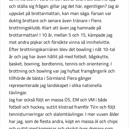
och ställa sig frågan: gillar jag det här, egentligen? Jag är
uppväxt på brottarmattan, kan man säga. Farsan var
duktig brottare och senare även tränare i Flens
brottningsklubb. Klart att även jag hamnade på
brottarmattan! I 10 år, mellan 5 och 15, kämpade jag
mot andra pojkar och försökte vinna så innihelvitte.
Efter brottningskarriären blev det bowling i nåt 10-tal
år och jag har även hållit på med fotboll, bågskytte,
basket, boxning, bordtennis, tennis och orientering. I
brottning och bowling var jag hyfsat framgångsrik och
tillhörde de bästa i Sörmland. Flera gånger
representerade jag landskapet i olika nationella
tävlingar.
Jag har också följt en massa OS, EM och VM i både
fotboll och hockey, suttit klistrad framför TV:n och följt
tennisturneringar och slalomtävlingar. I mer vuxen ålder
har jag, som de flesta andra, köpt en massa öl och chips
och suttit med kompisar och skrikit över domare som