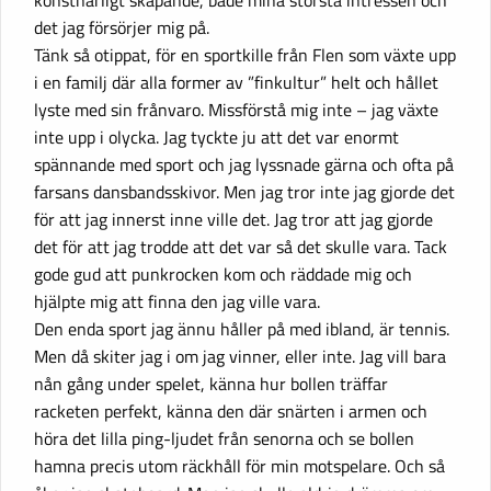
konstnärligt skapande, både mina största intressen och
det jag försörjer mig på.
Tänk så otippat, för en sportkille från Flen som växte upp
i en familj där alla former av ”finkultur” helt och hållet
lyste med sin frånvaro. Missförstå mig inte – jag växte
inte upp i olycka. Jag tyckte ju att det var enormt
spännande med sport och jag lyssnade gärna och ofta på
farsans dansbandsskivor. Men jag tror inte jag gjorde det
för att jag innerst inne ville det. Jag tror att jag gjorde
det för att jag trodde att det var så det skulle vara. Tack
gode gud att punkrocken kom och räddade mig och
hjälpte mig att finna den jag ville vara.
Den enda sport jag ännu håller på med ibland, är tennis.
Men då skiter jag i om jag vinner, eller inte. Jag vill bara
nån gång under spelet, känna hur bollen träffar
racketen perfekt, känna den där snärten i armen och
höra det lilla ping-ljudet från senorna och se bollen
hamna precis utom räckhåll för min motspelare. Och så