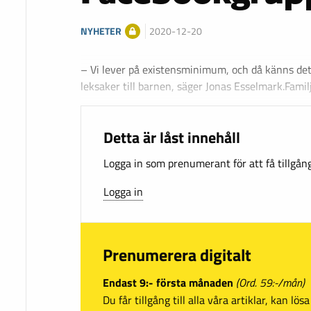
NYHETER
2020-12-20
– Vi lever på existensminimum, och då känns det b
leksaker till barnen, säger Jonas Esselmark.Fami
Detta är låst innehåll
Logga in som prenumerant för att få tillgång 
Logga in
Prenumerera digitalt
Endast 9:- första månaden
(Ord. 59:-/mån)
Du får tillgång till alla våra artiklar, kan lö