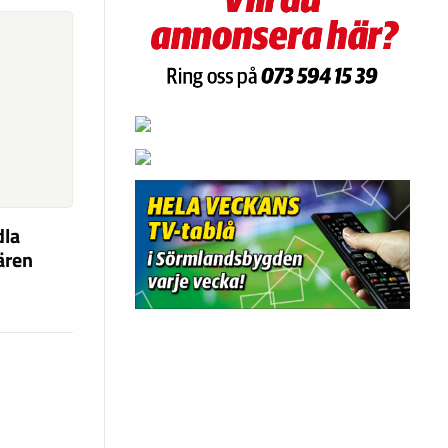
dla
fären