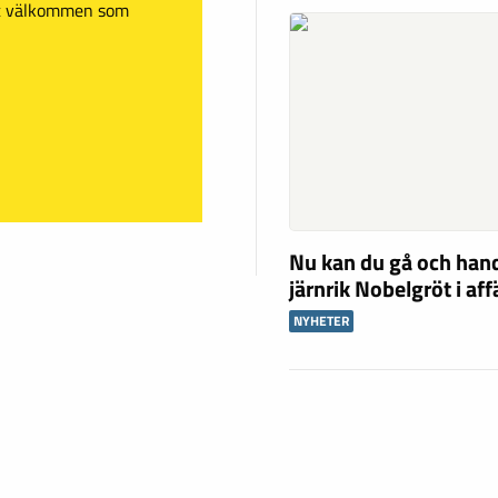
mt välkommen som
Nu kan du gå och han
järnrik Nobelgröt i af
NYHETER