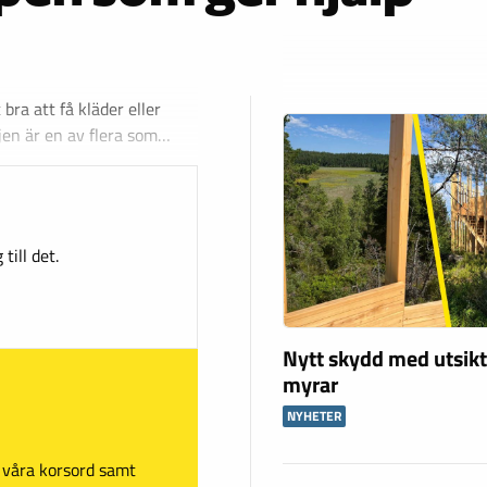
ra att få kläder eller
ljen är en av flera som…
till det.
Nytt skydd med utsikt
myrar
NYHETER
sa våra korsord samt