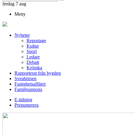
fredag 7 aug
Meny
Nyheter
Reportage
Kultur
Sport
Ledare
Debatt
Krönika
Rapporterat från bygden
Sveabörsen
Fastighetsaffärer
Familjeannons
E-tidning
Prenumerera