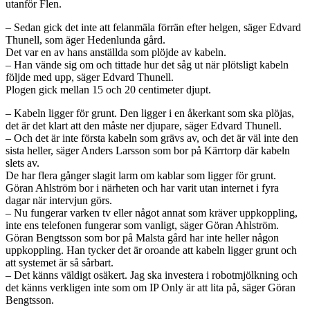
utanför Flen.
– Sedan gick det inte att felanmäla förrän efter helgen, säger Edvard
Thunell, som äger Hedenlunda gård.
Det var en av hans anställda som plöjde av kabeln.
– Han vände sig om och tittade hur det såg ut när plötsligt kabeln
följde med upp, säger Edvard Thunell.
Plogen gick mellan 15 och 20 centimeter djupt.
– Kabeln ligger för grunt. Den ligger i en åkerkant som ska plöjas,
det är det klart att den måste ner djupare, säger Edvard Thunell.
– Och det är inte första kabeln som grävs av, och det är väl inte den
sista heller, säger Anders Larsson som bor på Kärrtorp där kabeln
slets av.
De har flera gånger slagit larm om kablar som ligger för grunt.
Göran Ahlström bor i närheten och har varit utan internet i fyra
dagar när intervjun görs.
– Nu fungerar varken tv eller något annat som kräver uppkoppling,
inte ens telefonen fungerar som vanligt, säger Göran Ahlström.
Göran Bengtsson som bor på Malsta gård har inte heller någon
uppkoppling. Han tycker det är oroande att kabeln ligger grunt och
att systemet är så sårbart.
– Det känns väldigt osäkert. Jag ska investera i robotmjölkning och
det känns verkligen inte som om IP Only är att lita på, säger Göran
Bengtsson.