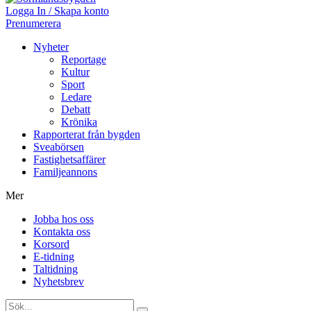
Logga In / Skapa konto
Prenumerera
Nyheter
Reportage
Kultur
Sport
Ledare
Debatt
Krönika
Rapporterat från bygden
Sveabörsen
Fastighetsaffärer
Familjeannons
Mer
Jobba hos oss
Kontakta oss
Korsord
E-tidning
Taltidning
Nyhetsbrev