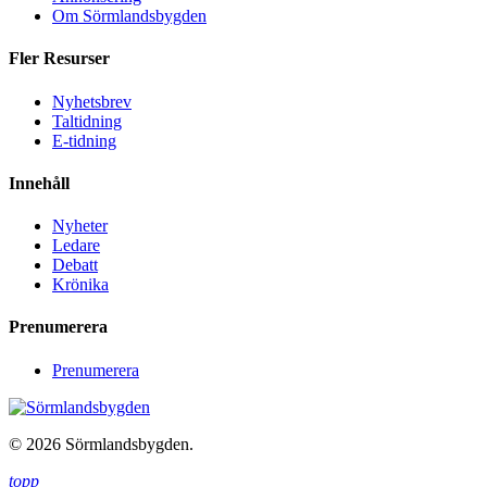
Om Sörmlandsbygden
Fler Resurser
Nyhetsbrev
Taltidning
E-tidning
Innehåll
Nyheter
Ledare
Debatt
Krönika
Prenumerera
Prenumerera
© 2026 Sörmlandsbygden.
topp