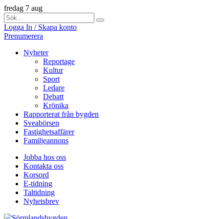
fredag 7 aug
Logga In / Skapa konto
Prenumerera
Nyheter
Reportage
Kultur
Sport
Ledare
Debatt
Krönika
Rapporterat från bygden
Sveabörsen
Fastighetsaffärer
Familjeannons
Jobba hos oss
Kontakta oss
Korsord
E-tidning
Taltidning
Nyhetsbrev