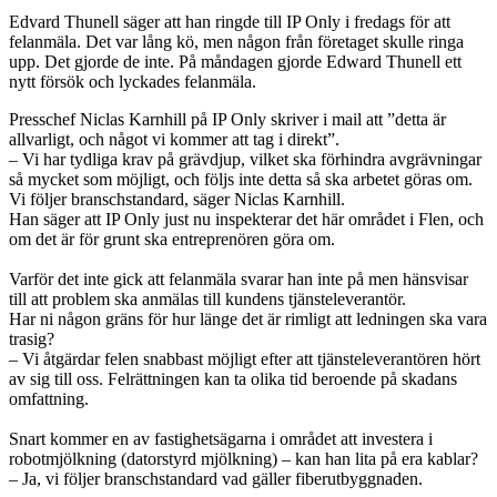
Edvard Thunell säger att han ringde till IP Only i fredags för att
felanmäla. Det var lång kö, men någon från företaget skulle ringa
upp. Det gjorde de inte. På måndagen gjorde Edward Thunell ett
nytt försök och lyckades felanmäla.
Presschef Niclas Karnhill på IP Only skriver i mail att ”detta är
allvarligt, och något vi kommer att tag i direkt”.
– Vi har tydliga krav på grävdjup, vilket ska förhindra avgrävningar
så mycket som möjligt, och följs inte detta så ska arbetet göras om.
Vi följer branschstandard, säger Niclas Karnhill.
Han säger att IP Only just nu inspekterar det här området i Flen, och
om det är för grunt ska entreprenören göra om.
Varför det inte gick att felanmäla svarar han inte på men hänsvisar
till att problem ska anmälas till kundens tjänsteleverantör.
Har ni någon gräns för hur länge det är rimligt att ledningen ska vara
trasig?
– Vi åtgärdar felen snabbast möjligt efter att tjänsteleverantören hört
av sig till oss. Felrättningen kan ta olika tid beroende på skadans
omfattning.
Snart kommer en av fastighetsägarna i området att investera i
robotmjölkning (datorstyrd mjölkning) – kan han lita på era kablar?
– Ja, vi följer branschstandard vad gäller fiberutbyggnaden.