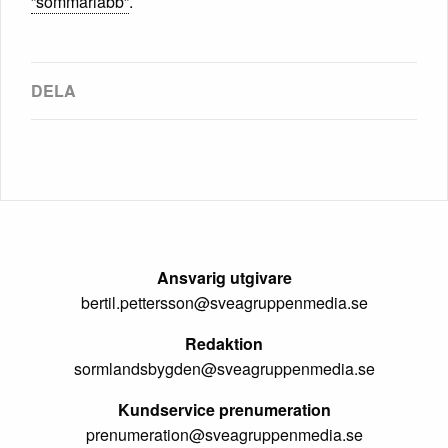
”sommarlabb”
.
Ansvarig utgivare
bertil.pettersson@sveagruppenmedia.se
Redaktion
sormlandsbygden@sveagruppenmedia.se
Kundservice prenumeration
prenumeration@sveagruppenmedia.se