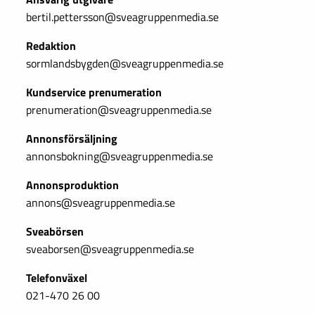
bertil.pettersson@sveagruppenmedia.se
Redaktion
sormlandsbygden@sveagruppenmedia.se
Kundservice prenumeration
prenumeration@sveagruppenmedia.se
Annonsförsäljning
annonsbokning@sveagruppenmedia.se
Annonsproduktion
annons@sveagruppenmedia.se
Sveabörsen
sveaborsen@sveagruppenmedia.se
Telefonväxel
021-470 26 00