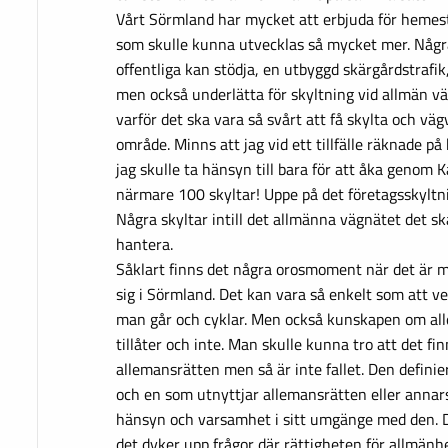
Vårt Sörmland har mycket att erbjuda för heme
som skulle kunna utvecklas så mycket mer. Någ
offentliga kan stödja, en utbyggd skärgårdstrafik
men också underlätta för skyltning vid allmän väg
varför det ska vara så svårt att få skylta och vä
område. Minns att jag vid ett tillfälle räknade p
jag skulle ta hänsyn till bara för att åka genom 
närmare 100 skyltar! Uppe på det företagsskyltni
Några skyltar intill det allmänna vägnätet det sk
hantera.
Såklart finns det några orosmoment när det är 
sig i Sörmland. Det kan vara så enkelt som att ve
man går och cyklar. Men också kunskapen om al
tillåter och inte. Man skulle kunna tro att det fi
allemansrätten men så är inte fallet. Den definie
och en som utnyttjar allemansrätten eller annars 
hänsyn och varsamhet i sitt umgänge med den. De
det dyker upp frågor där rättigheten för allmänh