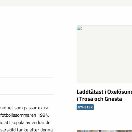
Laddtätast i Oxelösund
i Trosa och Gnesta
minnet som passar extra
NYHETER
n fotbollssommaren 1994.
id att koppla av verkar de
En särskild tanke efter denna