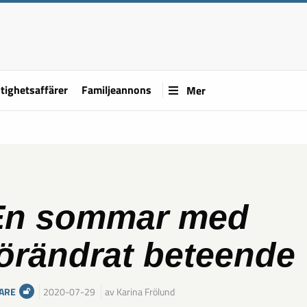
tighetsaffärer
Familjeannons
Mer
En sommar med
örändrat beteende
ARE
2020-07-29
av Karina Frölund