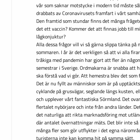
vår som saknar motstycke i modern tid måste såk
drabbats av Coronavirusets framfart i vårt samhä
Den framtid som stundar finns det många fråge
det ett vaccin? Kommer det att finnas jobb till mi
lågkonjuktur?
Alla dessa frågor vill vi så gärna slippa tänka på n
sommaren. I år är det verkligen så att vi alla fir
tråkiga med pandemin har gjort att fler än någon
semestrar i Sverige. Ordmakarna är snabba att hi
ska förstå vad vi gör. Att hemestra blev det som f
Det är nu fyllt av människor som är på upptäckts
cyklande på grusvägar, seglande längs kusten, ell
och upplever vårt fantastiska Sörmland. Det ovanli
flertalet nybörjare och inte från andra länder. D
det naturliga att rikta marknadsföring mot utlän
där antalet övernattningar mäts. Det blir inte så
många fler som gör utflykter i det egna närområ
turisterna inte kan komma hit på samma sätt.