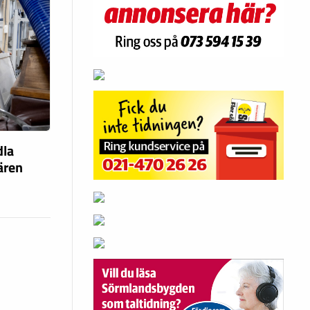
dla
fären