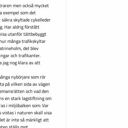
straren men också mycket
ra exempel som det
, säkra skyltade cykelleder
. Har aldrig förstått
gvisa utanför tättbebyggt
å hur många trafikskyltar
Katrineholm, det blev
ngar och trafikanter.
a jag nog klara av att
många nybörjare som rör
ta på vilken sida av vägen
lemansrätten och vad den
nns en stark lagstiftning om
ras i miljöbalken som: Var
vistas i naturen skall visa
t är inte så märkligt att
eten ställs mot