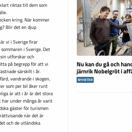
lart riktas till dem som
lle.
tecken kring. När kommer
g? Blir det en djup
är vi i Sverige firar
ar sommaren i Sverige. Det
sin utforskar och
Nu kan du gå och han
tta på begrepp för att vi
järnrik Nobelgröt i af
astnade särskilt i år.
färd, vandrande i skogen,
NYHETER
er som per bil åker runt
ga är att i år är det stora
et har under många år varit
dska gäster för turismen
 rättvisande när det är
det och de utländska