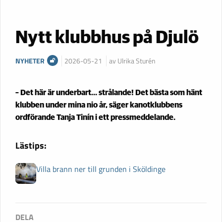
Nytt klubbhus på Djulö
NYHETER
2026-05-21
av Ulrika Sturén
– Det här är underbart… strålande! Det bästa som hänt
klubben under mina nio år, säger kanotklubbens
ordförande Tanja Tinín i ett pressmeddelande.
Lästips:
Villa brann ner till grunden i Sköldinge