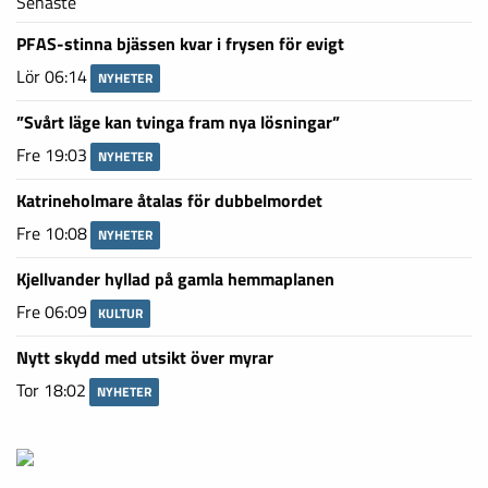
Senaste
PFAS-stinna bjässen kvar i frysen för evigt
Lör 06:14
NYHETER
”Svårt läge kan tvinga fram nya lösningar”
Fre 19:03
NYHETER
Katrineholmare åtalas för dubbelmordet
Fre 10:08
NYHETER
Kjellvander hyllad på gamla hemmaplanen
Fre 06:09
KULTUR
Nytt skydd med utsikt över myrar
Tor 18:02
NYHETER