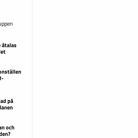
ruppen
 åtalas
det
onställen
R-
lad på
lanen
an och
 den?