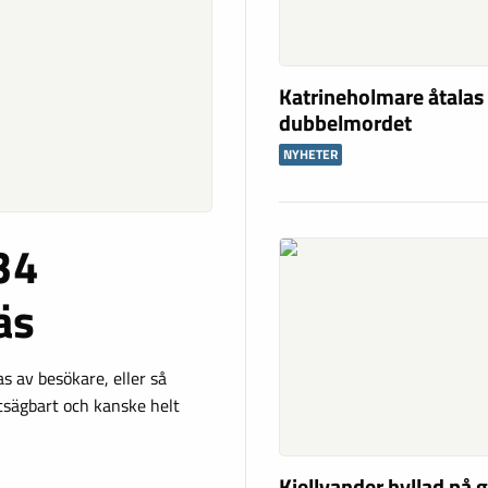
Katrineholmare åtalas 
dubbelmordet
NYHETER
34
äs
 av besökare, eller så
tsägbart och kanske helt
Kjellvander hyllad på 