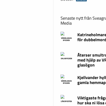
Senaste nytt från Sveag
Media
Katrineholmare
för dubbelmor
SÖRMLANDS
BYGDEN
Återser smultr
med hjälp av V
DALABYGDEN
glasögon
Kjellvander hyl
gamla hemmap
SÖRMLANDS
BYGDEN
Viktigaste fråg
hur ska ni lösa
LÄNSPOSTEN