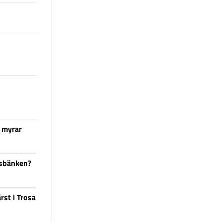
 myrar
dsbänken?
rst i Trosa