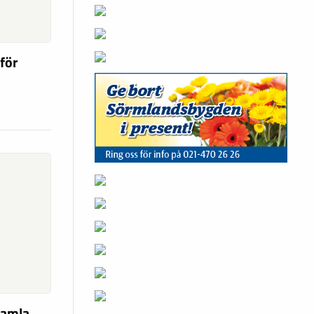
för
gamla