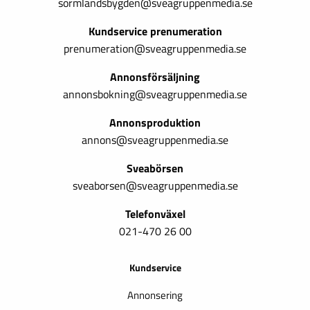
sormlandsbygden@sveagruppenmedia.se
Kundservice prenumeration
prenumeration@sveagruppenmedia.se
Annonsförsäljning
annonsbokning@sveagruppenmedia.se
Annonsproduktion
annons@sveagruppenmedia.se
Sveabörsen
sveaborsen@sveagruppenmedia.se
Telefonväxel
021-470 26 00
Kundservice
Annonsering