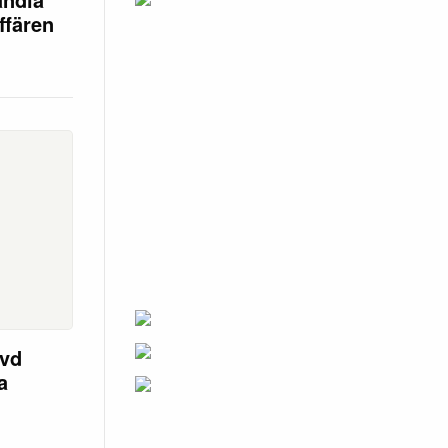
ffären
ävd
a