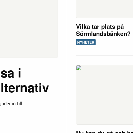
Vilka tar plats på
Sörmlandsbänken?
NYHETER
sa i
lternativ
der in till
Nu kan du gå och h