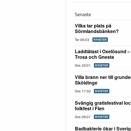
Senaste
Vilka tar plats på
Sörmlandsbänken?
Tor 06:03
NYHETER
Laddtätast i Oxelösund – f
Trosa och Gnesta
Ons 20:01
NYHETER
Villa brann ner till grunde
Sköldinge
Ons 17:50
NYHETER
Svängig gratisfestival lock
folkfest i Flen
Ons 09:01
NYHETER
Badbakterie ökar i Sverig