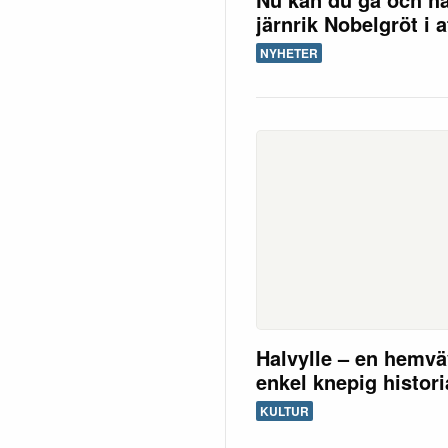
järnrik Nobelgröt i a
NYHETER
Halvylle – en hemv
enkel knepig histori
KULTUR