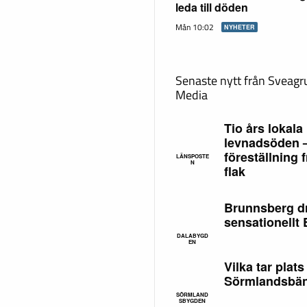
leda till döden
Mån 10:02
NYHETER
Senaste nytt från Sveag
Media
Tio års lokala
levnadsöden 
föreställning f
LÄNSPOSTE
N
flak
Brunnsberg d
sensationellt
DALABYGD
EN
Vilka tar plats
Sörmlandsbä
SÖRMLAND
SBYGDEN