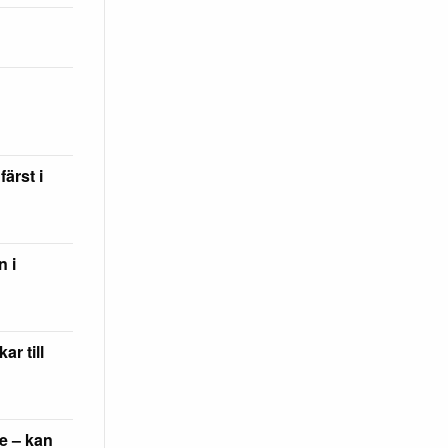
ärst i
n i
ar till
e – kan