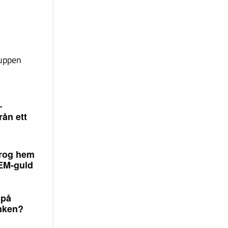
ruppen
–
rån ett
rog hem
 EM-guld
 på
nken?