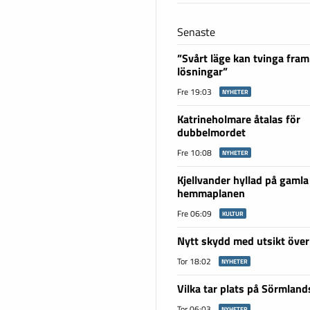
Senaste
”Svårt läge kan tvinga fram
lösningar”
Fre 19:03
NYHETER
Katrineholmare åtalas för
dubbelmordet
Fre 10:08
NYHETER
Kjellvander hyllad på gamla
hemmaplanen
Fre 06:09
KULTUR
Nytt skydd med utsikt över
Tor 18:02
NYHETER
Vilka tar plats på Sörmlan
Tor 06:03
NYHETER