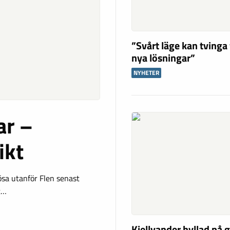
”Svårt läge kan tvinga
nya lösningar”
NYHETER
ar –
ikt
ösa utanför Flen senast
et…
Kjellvander hyllad på 