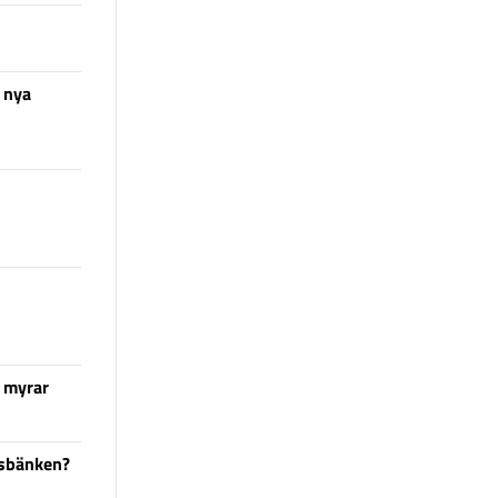
 nya
 myrar
dsbänken?