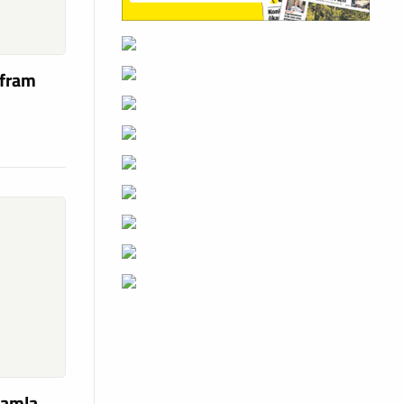
 fram
gamla