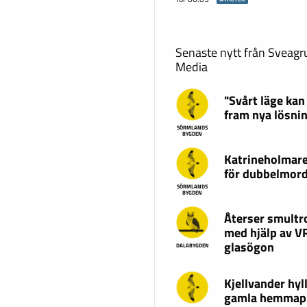
Senaste nytt från Sveag
Media
"Svårt läge kan
fram nya lösni
SÖRMLANDS
BYGDEN
Katrineholmare
för dubbelmor
SÖRMLANDS
BYGDEN
Återser smultr
med hjälp av V
glasögon
DALABYGDEN
Kjellvander hyl
gamla hemmap