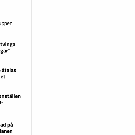
ruppen
 tvinga
ngar”
 åtalas
det
onställen
R-
lad på
lanen