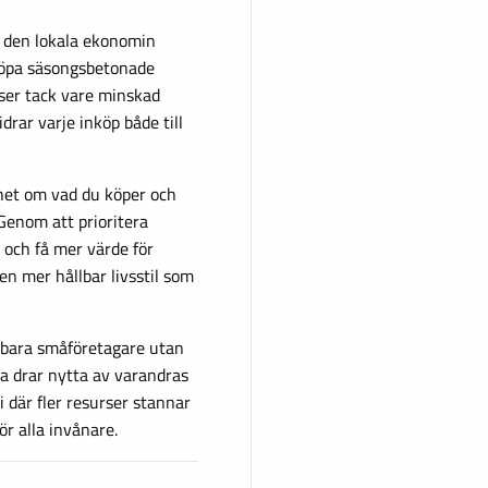
ll den lokala ekonomin
köpa säsongsbetonade
iser tack vare minskad
drar varje inköp både till
het om vad du köper och
 Genom att prioritera
 och få mer värde för
en mer hållbar livsstil som
 bara småföretagare utan
la drar nytta av varandras
 där fler resurser stannar
ör alla invånare.