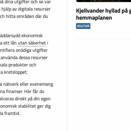
 på dina utgifter och se var
 hjälp av digitala resurser
Kjellvander hyllad på
ch hitta områden där du
hemmaplanen
KULTUR
skräddarsydd ekonomisk
ta ett lån
utan säkerhet
i
ntifiera onödiga utgifter
t använda dessa resurser
okala produkter och
ka kretsloppet.
ska nätverk eller evenemang
na finanser. Här får du
liceras direkt på din egen
onomisk stabilitet ger dig
la framtid.