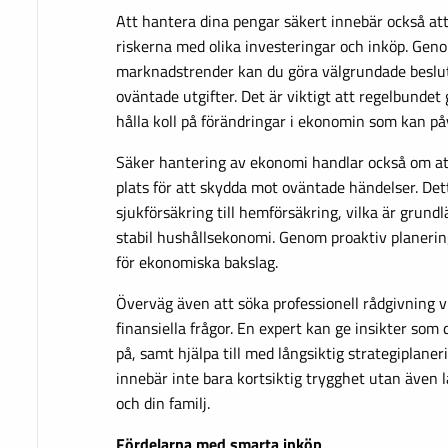
Att hantera dina pengar säkert innebär också a
riskerna med olika investeringar och inköp. Gen
marknadstrender kan du göra välgrundade beslut
oväntade utgifter. Det är viktigt att regelbunde
hålla koll på förändringar i ekonomin som kan på
Säker hantering av ekonomi handlar också om at
plats för att skydda mot oväntade händelser. Dett
sjukförsäkring till hemförsäkring, vilka är grun
stabil hushållsekonomi. Genom proaktiv planeri
för ekonomiska bakslag.
Överväg även att söka professionell rådgivning 
finansiella frågor. En expert kan ge insikter som
på, samt hjälpa till med långsiktig strategiplane
innebär inte bara kortsiktig trygghet utan även lå
och din familj.
Fördelarna med smarta inköp