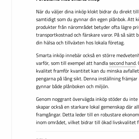
När du väljer dina inköp klokt bidrar du direkt ti
samtidigt som du gynnar din egen plånbok. Att 
produkter från närområdet betyder ofta lägre pr
transportkostnad och färskare varor. På så sätt bi
din hälsa och tillväxten hos lokala företag.
Smarta inköp innebär också en större medveten
varför, som till exempel att handla
second hand
.
kvalitet framför kvantitet kan du minska avfallet
pengarna på lång sikt. Denna inställning främjar 
gynnar både plånboken och miljön.
Genom noggrant övervägda inköp stöder du inte
skapar också en starkare lokal gemenskap där al
framgångar. Detta leder till en robustare ekonomi
inom området, vilket bidrar till ökad livskvalitet f