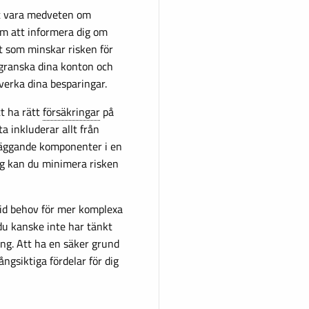
tt vara medveten om
om att informera dig om
 som minskar risken för
t granska dina konton och
verka dina besparingar.
t ha rätt
försäkringar
på
a inkluderar allt från
dläggande komponenter i en
ng kan du minimera risken
vid behov för mer komplexa
 du kanske inte har tänkt
ring. Att ha en säker grund
ngsiktiga fördelar för dig