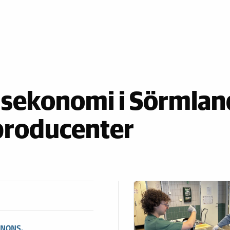
lsekonomi i Sörmlan
 producenter
NNONS.