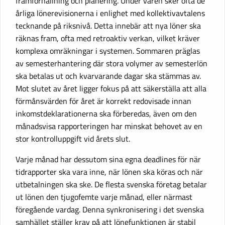
framförhållning och planering. Under våren sker ofta de
årliga lönerevisionerna i enlighet med kollektivavtalens
tecknande på riksnivå. Detta innebär att nya löner ska
räknas fram, ofta med retroaktiv verkan, vilket kräver
komplexa omräkningar i systemen. Sommaren präglas
av semesterhantering där stora volymer av semesterlön
ska betalas ut och kvarvarande dagar ska stämmas av.
Mot slutet av året ligger fokus på att säkerställa att alla
förmånsvärden för året är korrekt redovisade innan
inkomstdeklarationerna ska förberedas, även om den
månadsvisa rapporteringen har minskat behovet av en
stor kontrolluppgift vid årets slut.
Varje månad har dessutom sina egna deadlines för när
tidrapporter ska vara inne, när lönen ska köras och när
utbetalningen ska ske. De flesta svenska företag betalar
ut lönen den tjugofemte varje månad, eller närmast
föregående vardag. Denna synkronisering i det svenska
samhället ställer krav på att lönefunktionen är stabil