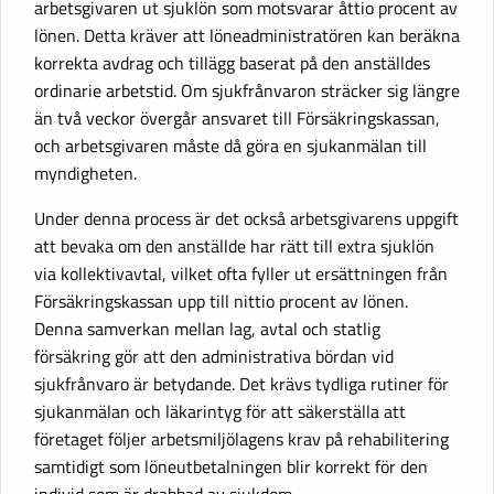
arbetsgivaren ut sjuklön som motsvarar åttio procent av
lönen. Detta kräver att löneadministratören kan beräkna
korrekta avdrag och tillägg baserat på den anställdes
ordinarie arbetstid. Om sjukfrånvaron sträcker sig längre
än två veckor övergår ansvaret till Försäkringskassan,
och arbetsgivaren måste då göra en sjukanmälan till
myndigheten.
Under denna process är det också arbetsgivarens uppgift
att bevaka om den anställde har rätt till extra sjuklön
via kollektivavtal, vilket ofta fyller ut ersättningen från
Försäkringskassan upp till nittio procent av lönen.
Denna samverkan mellan lag, avtal och statlig
försäkring gör att den administrativa bördan vid
sjukfrånvaro är betydande. Det krävs tydliga rutiner för
sjukanmälan och läkarintyg för att säkerställa att
företaget följer arbetsmiljölagens krav på rehabilitering
samtidigt som löneutbetalningen blir korrekt för den