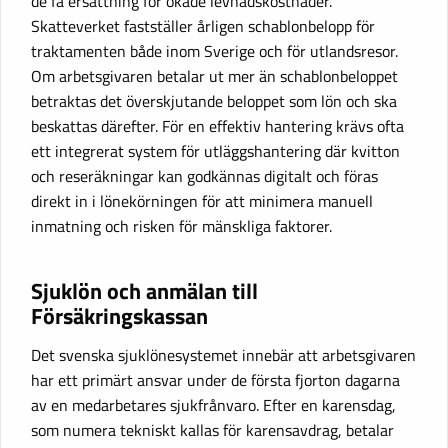
de få ersättning för ökade levnadskostnader.
Skatteverket fastställer årligen schablonbelopp för
traktamenten både inom Sverige och för utlandsresor.
Om arbetsgivaren betalar ut mer än schablonbeloppet
betraktas det överskjutande beloppet som lön och ska
beskattas därefter. För en effektiv hantering krävs ofta
ett integrerat system för utläggshantering där kvitton
och reseräkningar kan godkännas digitalt och föras
direkt in i lönekörningen för att minimera manuell
inmatning och risken för mänskliga faktorer.
Sjuklön och anmälan till
Försäkringskassan
Det svenska sjuklönesystemet innebär att arbetsgivaren
har ett primärt ansvar under de första fjorton dagarna
av en medarbetares sjukfrånvaro. Efter en karensdag,
som numera tekniskt kallas för karensavdrag, betalar