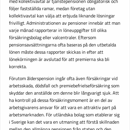
med kollektivavtal är tjänstepensionen obligatorisk och
följer fastställda ramar, medan företag utan
kollektivavtal kan välja att erbjuda liknande lösningar
frivilligt. Administrationen av pensioner innebär att man
varje månad rapporterar in löneuppgifter till olika
försäkringsbolag eller valcentraler. Eftersom
pensionsavsättningarna ofta baseras på den utbetalda
lönen måste dessa rapporter skickas in efter att
lönekörningen är avslutad för att premierna ska bli
korrekta.
Förutom ålderspension ingår ofta även försäkringar vid
arbetsskada, dödsfall och premiebefrielseförsäkring som
skyddar den anställde om denne blir långvarigt sjuk. Att
ha kontroll på dessa försäkringsmoment är en del av
arbetsgivarens ansvar för att vara en attraktiv part på
arbetsmarknaden. För utländska bolag som etablerar sig
i Sverige kan det vara en utmaning att förstå skillnaden
mellan den allmänna pensionen från staten och den