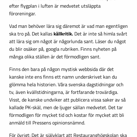
efter flygplan i luften är medvetet utsläppta
föroreningar.
Vad man behöver lära sig däremot är vad man egentligen
ska tro på. Det kallas
källkritik.
Det är inte så himla svårt
att lära sig om något är någorlunda sant. Läser du något
du blir osäker på, googla rubriken. Finns nyheten på
många olika ställen är det förmodligen sant.
Finns den bara på någon mystisk webbsida där det
kanske inte ens finns ett namn underskrivet kan du
glömma hela historien. Våra svenska dagstidningar och
tv, även kvällstidningarna, är fortfarande trovärdiga.
Visst, de kanske undviker att publicera vissa saker av så
kallade PK-skäl, men de ljuger sällan medvetet. Det tar
förmodligen för mycket tid och kostar för mycket att bli
anmäld till Pressens opinionsnämnd.
För övrigt: Det är självklart att Restauranghögskolan ska