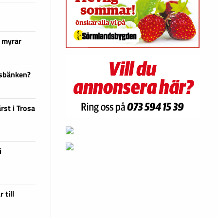
 myrar
dsbänken?
rst i Trosa
i
 till