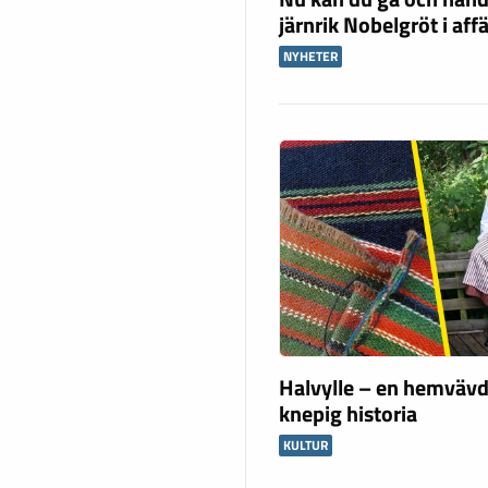
järnrik Nobelgröt i aff
NYHETER
Halvylle – en hemvävd
knepig historia
KULTUR