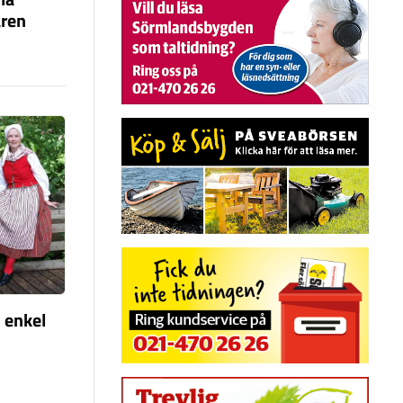
ären
 enkel