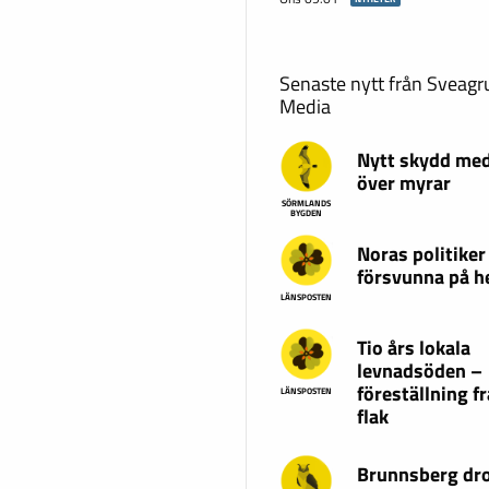
Senaste nytt från Sveag
Media
Nytt skydd med
över myrar
SÖRMLANDS
BYGDEN
Noras politiker
försvunna på 
LÄNSPOSTEN
Tio års lokala
levnadsöden –
föreställning fr
LÄNSPOSTEN
flak
Brunnsberg dr