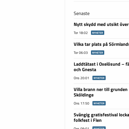
Senaste
Nytt skydd med utsikt över
Tor 18:02
NYHETER
Vilka tar plats på Sörmlan
Tor 06:03
NYHETER
Laddtätast i Oxelösund – fä
och Gnesta
Ons 20:01
NYHETER
Villa brann ner till grunden 
Sköldinge
Ons 17:50
NYHETER
Svängig gratisfestival lockar
folkfest i Flen
Ons 09:01
NYHETER