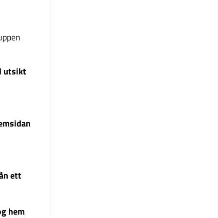
ruppen
 utsikt
hemsidan
ån ett
og hem