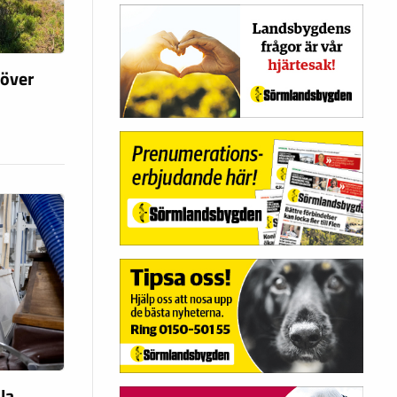
 över
la