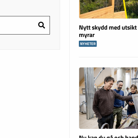
Nytt skydd med utsikt
myrar
NYHETER
Nu kan du gå och hand