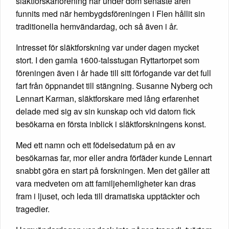
släktforskarförening har under dom senaste åren
funnits med när hembygdsföreningen i Flen hållit sin
traditionella hemvändardag, och så även i år.
Intresset för släktforskning var under dagen mycket
stort. I den gamla 1600-talsstugan Ryttartorpet som
föreningen även i år hade till sitt förfogande var det full
fart från öppnandet till stängning. Susanne Nyberg och
Lennart Karman, släktforskare med lång erfarenhet
delade med sig av sin kunskap och vid datorn fick
besökarna en första inblick i släktforskningens konst.
Med ett namn och ett födelsedatum på en av
besökarnas far, mor eller andra förfäder kunde Lennart
snabbt göra en start på forskningen. Men det gäller att
vara medveten om att familjehemligheter kan dras
fram i ljuset, och leda till dramatiska upptäckter och
tragedier.