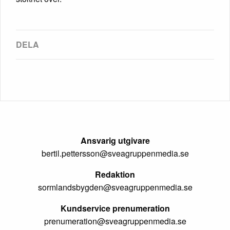
Ansvarig utgivare
bertil.pettersson@sveagruppenmedia.se
Redaktion
sormlandsbygden@sveagruppenmedia.se
Kundservice prenumeration
prenumeration@sveagruppenmedia.se