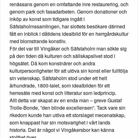
renässans genom en omfattande inre restaurering, och
genom park och fasadarbeten. Genom donationer och
inköp av konst som tidigare ingått i
Säfstaholmssamlingen, har slottets besökare därmed
fått en inblick i dåtidens idealbild för en herrgårdskultur
med blomstrande konstliv.
För det var till Vingåker och Säfstaholm man sökte sig
på den tiden då kulturen och sällskapslivet stod i
högsätet. Då kom konstnärer och andra
kulturpersonligheter för att utöva sin konst eller fullfölja
sin vetenskap. Säfstaholm stod under ett helt
århundrade, 1800-talet, som idealbilden för ett
herresäte med konst och litteratur som ledprincip.
Allt detta var skapat av en enda man – greve Gustaf
Trolle-Bonde, ”den blinde excellensen”. Tack vare sin
rikedom kunde han utöva ett storslaget mecenatskap,
som knappast har sin motsvarighet i vårt lands
historia. Det är något vi Vingåkersbor kan känna
stolthet över.