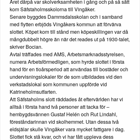
Året därpå var skolverksamheten i gång och på så sätt
kom Säfstaholmsskolorna till Vingåker.
Senare byggdes Dammsdalsskolan och i samband
med flytten erbjöds Vingåkers kommun att förvärva
slottet. Köpet kom till stånd men köpeskillingen var då
mångdubbelt högre än när det reades ut på 1930-talet,
skriver Bocian.
Avtal träffades med AMS, Arbetsmarknadsstyrelsen,
numera Arbetsförmedligen, som hyrde slottet i första
hand för en tioårsperiod att användas till bostäder och
undervisningslokaler för de som utbildades vid den
verkstadslokal som kommunen uppförde vid
Katrineholmsutfarten.
Att Säfstaholms slott räddades åt eftervärlden har vi
alltså i första hand två personer att tacka för –
hembygdsvännen Gustaf Helén och Rut Lindahl,
föreståndarinnan vid skolhemmet. Utan dessa två
eldsjälar skulle Vingåker vara mycket fattigare i dag.
Slottet fick stå kvar, och vi har fått uppleva dess