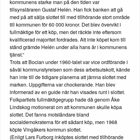
kommunens starke man på den tiden var
tillsynsläraren Gustaf Helén. Han fick banken att gå
med på att sälja slottet till med tillhörande stort område
till kommunen för 60 000 kronor. Det blev övervikt i
fullmäktige för ett köp, men det räckte inte eftersom
kvalificerad majoritet fordrades. Att inte köpet kom till
stånd grämde Helén under alla hans år i kommunens
tjänst.”
Trots att Bocian under 1960-talet var vice ordförande i
såväl kommunstyrelsen som dess arbetsutskott, kände
han inte till de tidigare planerna att jämna slottet med
marken. Uppgifterna var chockerande. Han blev
informerad av en guide när han visades runt i slottet.
Folkpartiets fullmäktigegrupp hade då genom Åke
Lindskog motionerat om att kommunen skulle köpa
slottet. Det fanns motståndare bland
socialdemokraterna för ett sådant köp, men 1968
köpte Vingåkers kommun slottet.
(Enligt Lars Furborg inköptes slottet med tillhörande