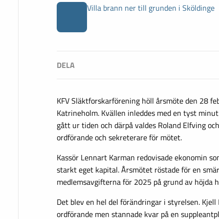
Villa brann ner till grunden i Sköldinge
KFV Släktforskarförening höll årsmöte den 28 fe
Katrineholm. Kvällen inleddes med en tyst min
gått ur tiden och därpå valdes Roland Elfving o
ordförande och sekreterare för mötet.
Kassör Lennart Karman redovisade ekonomin so
starkt eget kapital. Årsmötet röstade för en smä
medlemsavgifterna för 2025 på grund av höjda h
Det blev en hel del förändringar i styrelsen. Kje
ordförande men stannade kvar på en suppleantpl