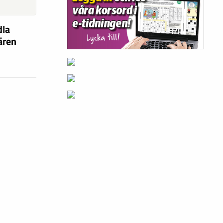
dla
fären