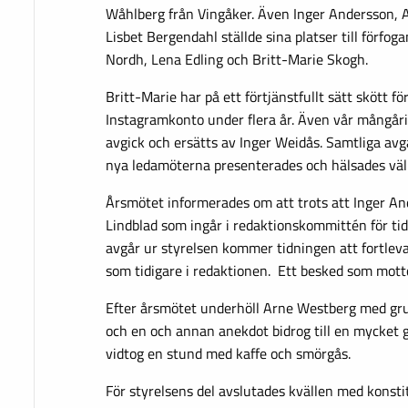
Wåhlberg från Vingåker. Även Inger Andersson, 
Lisbet Bergendahl ställde sina platser till förfog
Nordh, Lena Edling och Britt-Marie Skogh.
Britt-Marie har på ett förtjänstfullt sätt skött 
Instagramkonto under flera år. Även vår mångåri
avgick och ersätts av Inger Weidås. Samtliga av
nya ledamöterna presenterades och hälsades vä
Årsmötet informerades om att trots att Inger A
Lindblad som ingår i redaktionskommittén för t
avgår ur styrelsen kommer tidningen att fortl
som tidigare i redaktionen. Ett besked som mott
Efter årsmötet underhöll Arne Westberg med g
och en och annan anekdot bidrog till en mycket 
vidtog en stund med kaffe och smörgås.
För styrelsens del avslutades kvällen med konst