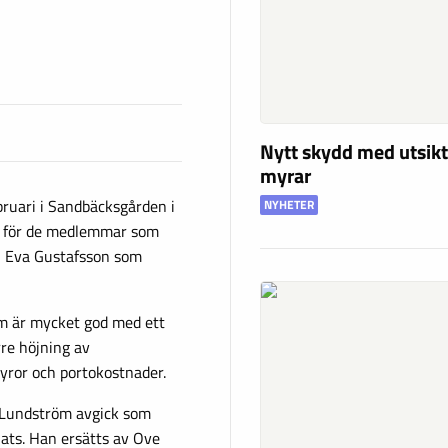
Nytt skydd med utsikt
myrar
bruari i Sandbäcksgården i
NYHETER
ut för de medlemmar som
ch Eva Gustafsson som
m är mycket god med ett
rre höjning av
yror och portokostnader.
ll Lundström avgick som
ats. Han ersätts av Ove