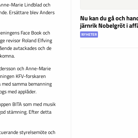
Anne-Marie Lindblad och
ande. Ersättare blev Anders
Nu kan du gå och han
järnrik Nobelgröt i af
föreningens Face Book och
NYHETER
ge revisor Roland Elfving
gående avtackades och de
lkomna.
ndersson och Anne-Marie
idningen KFV-forskaren
eva med samma bemanning
ogs med applåder.
ruppen BITA som med musik
god stämning. Efter detta
ituerande styrelsemöte och