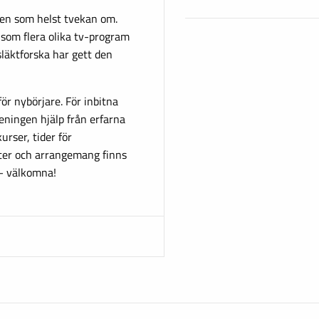
gen som helst tvekan om.
 som flera olika tv-program
läktforska har gett den
r nybörjare. För inbitna
eningen hjälp från erfarna
urser, tider för
eter och arrangemang finns
 – välkomna!