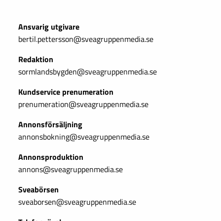
Ansvarig utgivare
bertil.pettersson@sveagruppenmedia.se
Redaktion
sormlandsbygden@sveagruppenmedia.se
Kundservice prenumeration
prenumeration@sveagruppenmedia.se
Annonsförsäljning
annonsbokning@sveagruppenmedia.se
Annonsproduktion
annons@sveagruppenmedia.se
Sveabörsen
sveaborsen@sveagruppenmedia.se