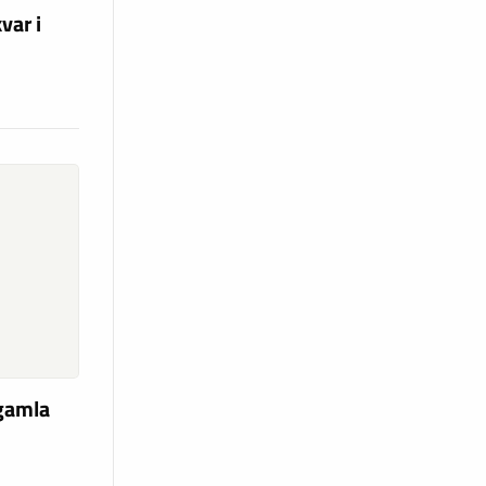
var i
 gamla