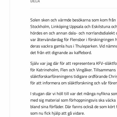
Solen sken och värmde besökarna som kom från 
Stockholm, Linköping Uppsala och Eskilstuna och 
hördes en och annan dala- och norrlandsdialekt o
var återvändardag för Flensbor i förskingringen
deras vackra gamla hus i Thuleparken. Vid nämnd
det från ett dignande av kaffebord.
Själv var jag där för att representera KFV-släktf
för Katrineholm, Flen och Vingåker. Tillsammans
släktforskarföreningens tidigare ordförande Chris
för att informera om släktforskning och vår för
I stugan där vi höll till var det många nyfikna so
med sig material som förhoppningsvis ska väcka i
bland sina förfäder. Där fanns också de som kört f
som nu fick hjälp att gå vidare.