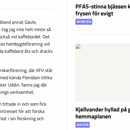
PFAS-stinna bjässen k
frysen för evigt
bland annat Gävle,
NYHETER
tog jag inte helt miste så
ckså vid kaffebordet. Det
 hos hembygdsförening vid
a kaffebord åts och dracks
orskarförening, där KFV står
 med kända Flensbon tillika
ter Uddin, fanns jag där
enings verksamhet.
m tittade in och som fick
Kjellvander hyllad på
ntresset för att forska
hemmaplanen
ast i sin forskning och
KULTUR