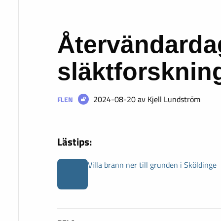
Återvändard
släktforskning
2024-08-20
av Kjell Lundström
FLEN
Lästips:
Villa brann ner till grunden i Sköldinge