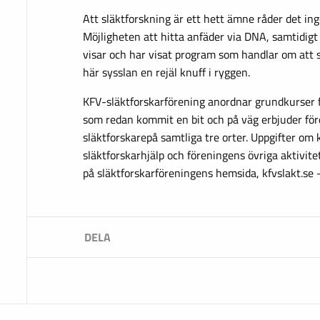
Att släktforskning är ett hett ämne råder det in
Möjligheten att hitta anfäder via DNA, samtidigt
visar och har visat program som handlar om att s
här sysslan en rejäl knuff i ryggen.
KFV-släktforskarförening anordnar grundkurser fö
som redan kommit en bit och på väg erbjuder för
släktforskarepå samtliga tre orter. Uppgifter om k
släktforskarhjälp och föreningens övriga aktivit
på släktforskarföreningens hemsida, kfvslakt.se