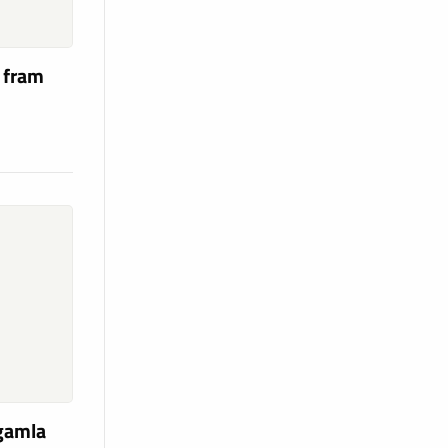
a fram
 gamla