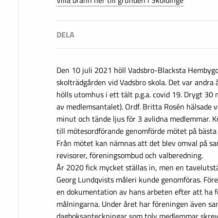
Villa brann ner till grunden i Sköldinge
Den 10 juli 2021 höll Vadsbro-Blacksta Hembygds
skolträdgården vid Vadsbro skola. Det var andra å
hölls utomhus i ett tält p.g.a. covid 19. Drygt 
av medlemsantalet). Ordf. Britta Rosén hälsade 
minut och tände ljus för 3 avlidna medlemmar. K
till mötesordförande genomförde mötet på bästa 
Från mötet kan nämnas att det blev omval på sam
revisorer, föreningsombud och valberedning.
År 2020 fick mycket ställas in, men en taveluts
Georg Lundqvists måleri kunde genomföras. Före
en dokumentation av hans arbeten efter att ha f
målningarna. Under året har föreningen även sa
dagboksanteckningar som tolv medlemmar skrev