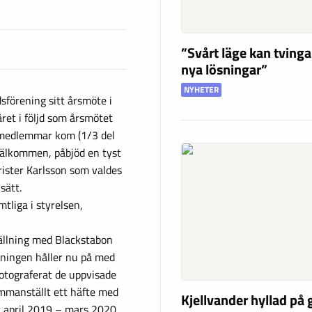
”Svårt läge kan tving
nya lösningar”
NYHETER
förening sitt årsmöte i
ret i följd som årsmötet
30 medlemmar kom (1/3 del
välkommen, påbjöd en tyst
rister Karlsson som valdes
sätt.
tliga i styrelsen,
tällning med Blackstabon
ningen håller nu på med
otograferat de uppvisade
mmanställt ett häfte med
Kjellvander hyllad på
 april 2019 – mars 2020