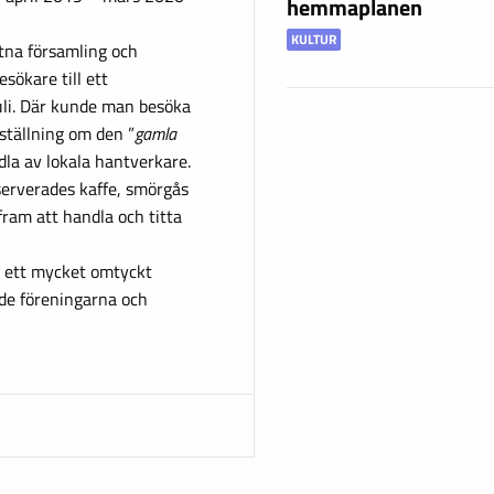
hemmaplanen
KULTUR
na församling och
sökare till ett
juli. Där kunde man besöka
ställning om den ”
gamla
la av lokala hantverkare.
erverades kaffe, smörgås
fram att handla och titta
ev ett mycket omtyckt
de föreningarna och